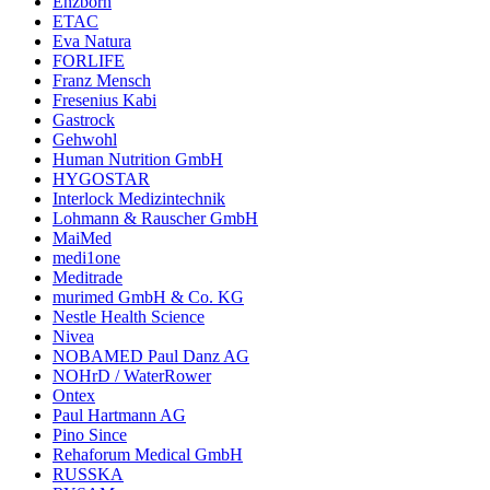
Enzborn
ETAC
Eva Natura
FORLIFE
Franz Mensch
Fresenius Kabi
Gastrock
Gehwohl
Human Nutrition GmbH
HYGOSTAR
Interlock Medizintechnik
Lohmann & Rauscher GmbH
MaiMed
medi1one
Meditrade
murimed GmbH & Co. KG
Nestle Health Science
Nivea
NOBAMED Paul Danz AG
NOHrD / WaterRower
Ontex
Paul Hartmann AG
Pino Since
Rehaforum Medical GmbH
RUSSKA