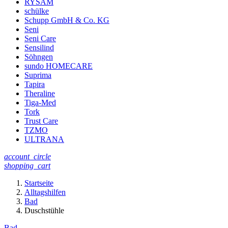
RYSAM
schülke
Schupp GmbH & Co. KG
Seni
Seni Care
Sensilind
Söhngen
sundo HOMECARE
Suprima
Tapira
Theraline
Tiga-Med
Tork
Trust Care
TZMO
ULTRANA
account_circle
shopping_cart
Startseite
Alltagshilfen
Bad
Duschstühle
Bad