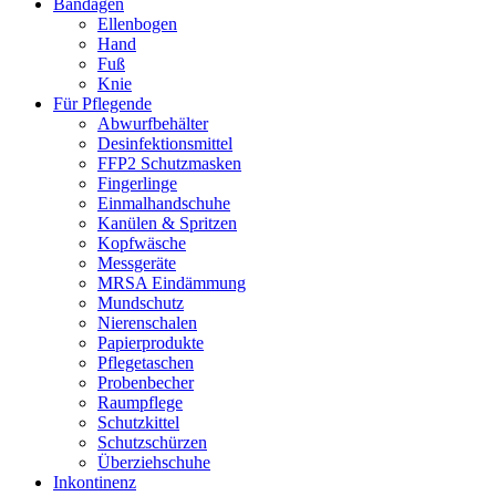
Bandagen
Ellenbogen
Hand
Fuß
Knie
Für Pflegende
Abwurfbehälter
Desinfektionsmittel
FFP2 Schutzmasken
Fingerlinge
Einmalhandschuhe
Kanülen & Spritzen
Kopfwäsche
Messgeräte
MRSA Eindämmung
Mundschutz
Nierenschalen
Papierprodukte
Pflegetaschen
Probenbecher
Raumpflege
Schutzkittel
Schutzschürzen
Überziehschuhe
Inkontinenz