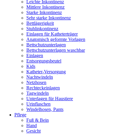
Leichte Inkontinenz
Mittlere Inkontinenz
Starke Inkontinenz
Sehr starke Inkontinenz
Bettlägerigkeit
Stuhlinkontinenz
Einlagen für Katheterträger
Anatomisch geformte Vorlagen
Bettschutzunterlagen
Bettschutzunterlagen waschbar
Einlagen
Entsorgungsbeutel
Kids
Katheter-Versorgung
Nachtwindeln
Netzhosen
Rechteckeinlagen
Tagwindeln
Unterlagen für Haustiere
Urinflaschen
Windelhosen, Pants
Pflege
Fuß & Bein
Hand
Gesicht