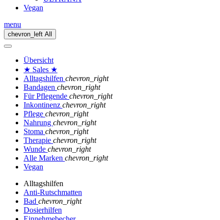
Vegan
menu
chevron_left
All
Übersicht
★ Sales ★
Alltagshilfen
chevron_right
Bandagen
chevron_right
Für Pflegende
chevron_right
Inkontinenz
chevron_right
Pflege
chevron_right
Nahrung
chevron_right
Stoma
chevron_right
Therapie
chevron_right
Wunde
chevron_right
Alle Marken
chevron_right
Vegan
Alltagshilfen
Anti-Rutschmatten
Bad
chevron_right
Dosierhilfen
Einnehmebecher