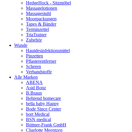
HedgeHock - Sitzmöbel
Massagelotionen
Massagestuhl
Moorpackungen
Tapes & Bänder
Terminzettel
TriaTrainer
Zubehör
Wunde
Hautdesinfektionsmittel
Pinzetten
Pflasterentferner
Scheren
Verbandstoffe
Alle Marken
ABENA
Asid Bonz
B.Braun
Behrend homecare
bella baby Happy
Bode Since Center
bort Medical
BSN medical
Büttner-Frank GmbH
Charlotte Meentzen