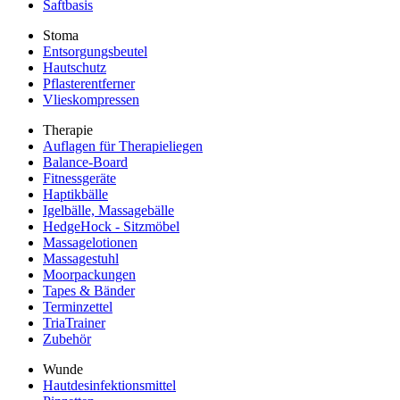
Saftbasis
Stoma
Entsorgungsbeutel
Hautschutz
Pflasterentferner
Vlieskompressen
Therapie
Auflagen für Therapieliegen
Balance-Board
Fitnessgeräte
Haptikbälle
Igelbälle, Massagebälle
HedgeHock - Sitzmöbel
Massagelotionen
Massagestuhl
Moorpackungen
Tapes & Bänder
Terminzettel
TriaTrainer
Zubehör
Wunde
Hautdesinfektionsmittel