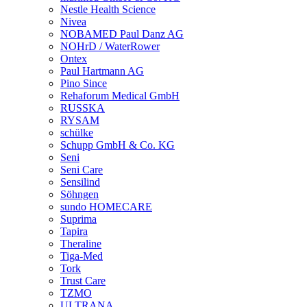
Nestle Health Science
Nivea
NOBAMED Paul Danz AG
NOHrD / WaterRower
Ontex
Paul Hartmann AG
Pino Since
Rehaforum Medical GmbH
RUSSKA
RYSAM
schülke
Schupp GmbH & Co. KG
Seni
Seni Care
Sensilind
Söhngen
sundo HOMECARE
Suprima
Tapira
Theraline
Tiga-Med
Tork
Trust Care
TZMO
ULTRANA