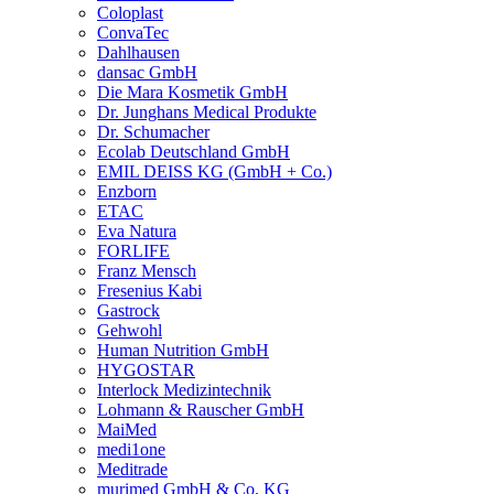
Coloplast
ConvaTec
Dahlhausen
dansac GmbH
Die Mara Kosmetik GmbH
Dr. Junghans Medical Produkte
Dr. Schumacher
Ecolab Deutschland GmbH
EMIL DEISS KG (GmbH + Co.)
Enzborn
ETAC
Eva Natura
FORLIFE
Franz Mensch
Fresenius Kabi
Gastrock
Gehwohl
Human Nutrition GmbH
HYGOSTAR
Interlock Medizintechnik
Lohmann & Rauscher GmbH
MaiMed
medi1one
Meditrade
murimed GmbH & Co. KG