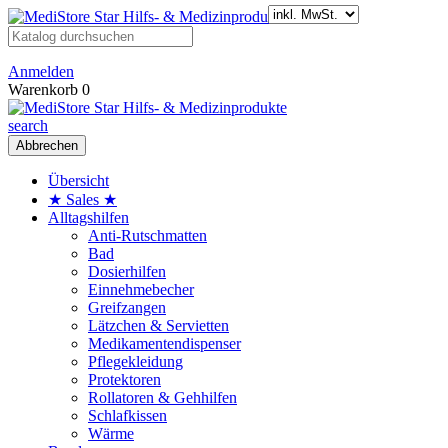
Anmelden
Warenkorb
0
search
Abbrechen
Übersicht
★ Sales ★
Alltagshilfen
Anti-Rutschmatten
Bad
Dosierhilfen
Einnehmebecher
Greifzangen
Lätzchen & Servietten
Medikamentendispenser
Pflegekleidung
Protektoren
Rollatoren & Gehhilfen
Schlafkissen
Wärme