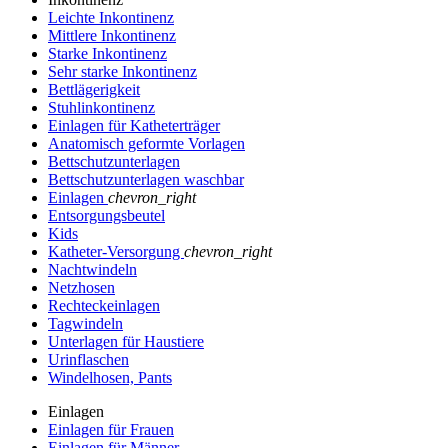
Leichte Inkontinenz
Mittlere Inkontinenz
Starke Inkontinenz
Sehr starke Inkontinenz
Bettlägerigkeit
Stuhlinkontinenz
Einlagen für Katheterträger
Anatomisch geformte Vorlagen
Bettschutzunterlagen
Bettschutzunterlagen waschbar
Einlagen
chevron_right
Entsorgungsbeutel
Kids
Katheter-Versorgung
chevron_right
Nachtwindeln
Netzhosen
Rechteckeinlagen
Tagwindeln
Unterlagen für Haustiere
Urinflaschen
Windelhosen, Pants
Einlagen
Einlagen für Frauen
Einlagen für Männer