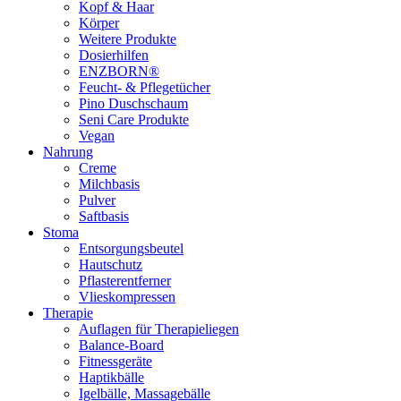
Kopf & Haar
Körper
Weitere Produkte
Dosierhilfen
ENZBORN®
Feucht- & Pflegetücher
Pino Duschschaum
Seni Care Produkte
Vegan
Nahrung
Creme
Milchbasis
Pulver
Saftbasis
Stoma
Entsorgungsbeutel
Hautschutz
Pflasterentferner
Vlieskompressen
Therapie
Auflagen für Therapieliegen
Balance-Board
Fitnessgeräte
Haptikbälle
Igelbälle, Massagebälle