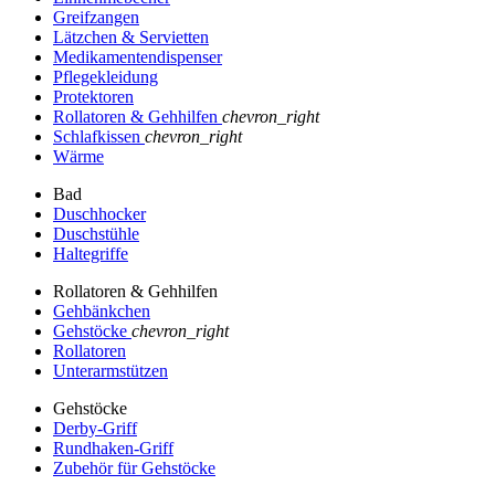
Greifzangen
Lätzchen & Servietten
Medikamentendispenser
Pflegekleidung
Protektoren
Rollatoren & Gehhilfen
chevron_right
Schlafkissen
chevron_right
Wärme
Bad
Duschhocker
Duschstühle
Haltegriffe
Rollatoren & Gehhilfen
Gehbänkchen
Gehstöcke
chevron_right
Rollatoren
Unterarmstützen
Gehstöcke
Derby-Griff
Rundhaken-Griff
Zubehör für Gehstöcke