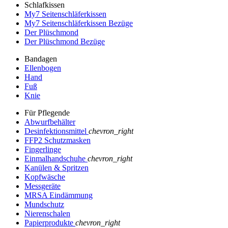
Schlafkissen
My7 Seitenschläferkissen
My7 Seitenschläferkissen Bezüge
Der Plüschmond
Der Plüschmond Bezüge
Bandagen
Ellenbogen
Hand
Fuß
Knie
Für Pflegende
Abwurfbehälter
Desinfektionsmittel
chevron_right
FFP2 Schutzmasken
Fingerlinge
Einmalhandschuhe
chevron_right
Kanülen & Spritzen
Kopfwäsche
Messgeräte
MRSA Eindämmung
Mundschutz
Nierenschalen
Papierprodukte
chevron_right