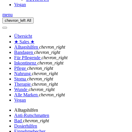
Vegan
menu
chevron_left
All
Übersicht
★ Sales ★
Alltagshilfen
chevron_right
Bandagen
chevron_right
Für Pflegende
chevron_right
Inkontinenz
chevron_right
Pflege
chevron_right
Nahrung
chevron_right
Stoma
chevron_right
Therapie
chevron_right
Wunde
chevron_right
Alle Marken
chevron_right
Vegan
Alltagshilfen
Anti-Rutschmatten
Bad
chevron_right
Dosierhilfen
Einnehmebecher