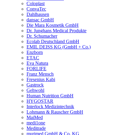
Coloplast
ConvaTec
Dahlhausen
dansac GmbH
Die Mara Kosmetik GmbH
Dr. Junghans Medical Produkte
Dr. Schumacher
Ecolab Deutschland GmbH
EMIL DEISS KG (GmbH + Co.)
Enzborn
ETAC
Eva Natura
FORLIFE
Franz Mensch
Fresenius Kabi
Gastrock
Gehwohl
Human Nutrition GmbH
HYGOSTAR
Interlock Medizintechnik
Lohmann & Rauscher GmbH
MaiMed
medi1one
Meditrade
murimed GmbH & Co. KG