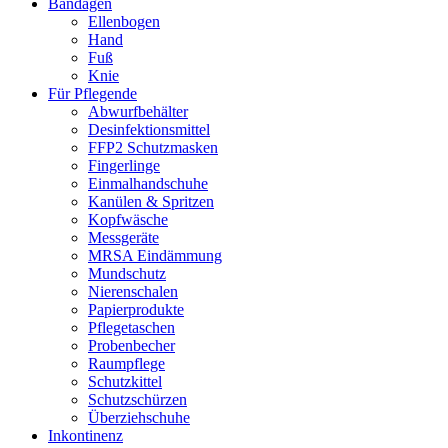
Bandagen
Ellenbogen
Hand
Fuß
Knie
Für Pflegende
Abwurfbehälter
Desinfektionsmittel
FFP2 Schutzmasken
Fingerlinge
Einmalhandschuhe
Kanülen & Spritzen
Kopfwäsche
Messgeräte
MRSA Eindämmung
Mundschutz
Nierenschalen
Papierprodukte
Pflegetaschen
Probenbecher
Raumpflege
Schutzkittel
Schutzschürzen
Überziehschuhe
Inkontinenz