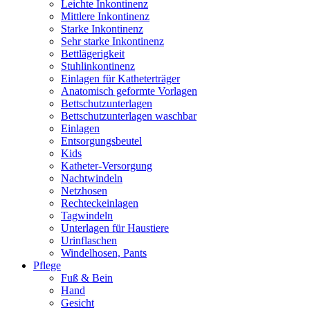
Leichte Inkontinenz
Mittlere Inkontinenz
Starke Inkontinenz
Sehr starke Inkontinenz
Bettlägerigkeit
Stuhlinkontinenz
Einlagen für Katheterträger
Anatomisch geformte Vorlagen
Bettschutzunterlagen
Bettschutzunterlagen waschbar
Einlagen
Entsorgungsbeutel
Kids
Katheter-Versorgung
Nachtwindeln
Netzhosen
Rechteckeinlagen
Tagwindeln
Unterlagen für Haustiere
Urinflaschen
Windelhosen, Pants
Pflege
Fuß & Bein
Hand
Gesicht