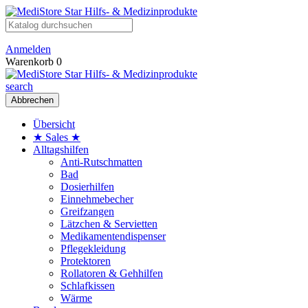
Anmelden
Warenkorb
0
search
Abbrechen
Übersicht
★ Sales ★
Alltagshilfen
Anti-Rutschmatten
Bad
Dosierhilfen
Einnehmebecher
Greifzangen
Lätzchen & Servietten
Medikamentendispenser
Pflegekleidung
Protektoren
Rollatoren & Gehhilfen
Schlafkissen
Wärme