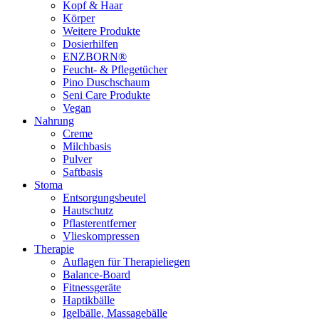
Kopf & Haar
Körper
Weitere Produkte
Dosierhilfen
ENZBORN®
Feucht- & Pflegetücher
Pino Duschschaum
Seni Care Produkte
Vegan
Nahrung
Creme
Milchbasis
Pulver
Saftbasis
Stoma
Entsorgungsbeutel
Hautschutz
Pflasterentferner
Vlieskompressen
Therapie
Auflagen für Therapieliegen
Balance-Board
Fitnessgeräte
Haptikbälle
Igelbälle, Massagebälle