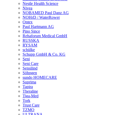
Nestle Health Science
Nivea
NOBAMED Paul Danz AG
NOHrD / WaterRower
Ontex
Paul Hartmann AG
Pino Since
Rehaforum Medical GmbH
RUSSKA
RYSAM
schülke
Schupp GmbH & Co. KG
Seni
Seni Care
Sensilind
Söhngen
sundo HOMECARE
Suprima
Tapira
Theraline
Tiga-Med
Tork
Trust Care
TZMO
ULTRANA