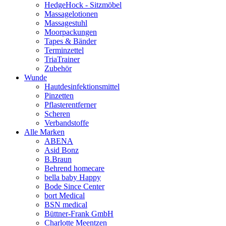
HedgeHock - Sitzmöbel
Massagelotionen
Massagestuhl
Moorpackungen
Tapes & Bänder
Terminzettel
TriaTrainer
Zubehör
Wunde
Hautdesinfektionsmittel
Pinzetten
Pflasterentferner
Scheren
Verbandstoffe
Alle Marken
ABENA
Asid Bonz
B.Braun
Behrend homecare
bella baby Happy
Bode Since Center
bort Medical
BSN medical
Büttner-Frank GmbH
Charlotte Meentzen