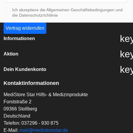
Ich akzeptiere die Allgemeinen Geschäftsbedingungen und
die Datenschutzrichtlinie
Vertrag widerrufen
ke
Informationen
ke
Aktion
ke
Dein Kundenkonto
Kontaktinformationen
MediStore Star Hilfs- & Medizinprodukte
Forststraße 2
09366 Stollberg
Deutschland
Telefon:
037296 - 930 875
E-Mail:
mail@medistorestar.de