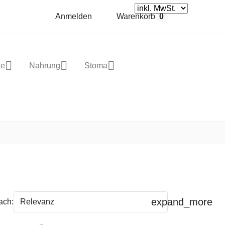
Anmelden
Warenkorb
0
ge
Nahrung
Stoma
expand_more
Relevanz
ach: