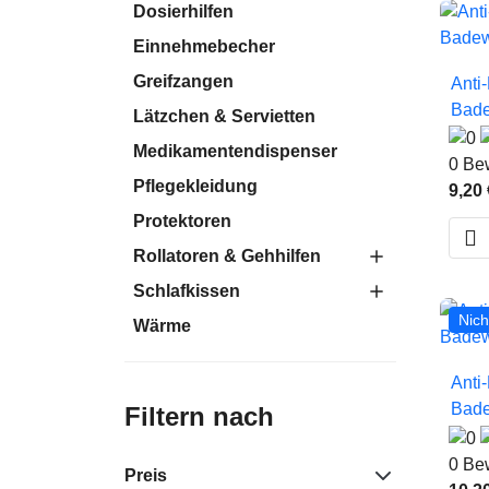
Dosierhilfen
Einnehmebecher
Greifzangen
Anti
Bade
Lätzchen & Servietten
Medikamentendispenser
0 Be
Pflegekleidung
9,20 
Protektoren

Rollatoren & Gehhilfen
Schlafkissen
Nich
Wärme
Anti
Bade
Filtern nach
0 Be
Preis