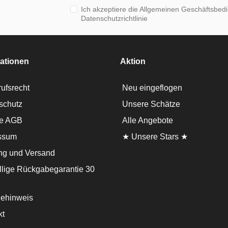
Ich akzeptiere die Allgemeinen Geschäftsbed
Datenschutzrichtlinie
ationen
Aktion
ufsrecht
Neu eingeflogen
schutz
Unsere Schätze
e AGB
Alle Angebote
ssum
★ Unsere Stars ★
ng und Versand
llige Rückgabegarantie 30
iehinweis
kt