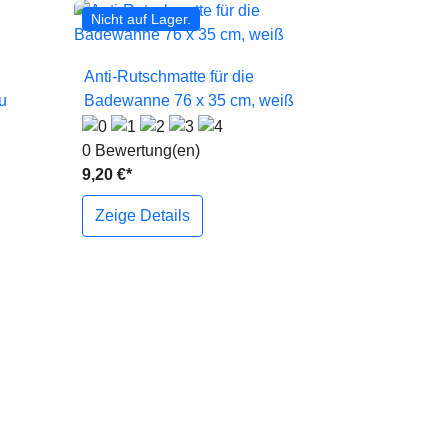
Nicht auf Lager.

Vorschau
Anti-Rutschmatte für die
u
Badewanne 76 x 35 cm, weiß
0 Bewertung(en)
9,20 €*
Zeige Details