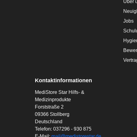
Über 
Neuig
Jobs
Schul
Hygie
Bewer
Vertra
Kontaktinformationen
MediStore Star Hilfs- &
Medizinprodukte
Forststraße 2
09366 Stollberg
Deutschland
Telefon:
037296 - 930 875
E-Mail:
mail@medistorestar.de