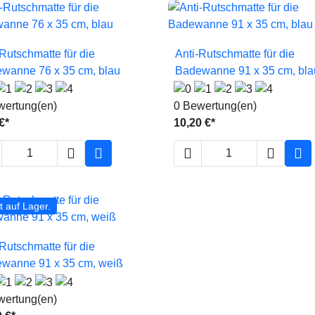


Vorschau
Vorschau
-Rutschmatte für die
Anti-Rutschmatte für die
wanne 76 x 35 cm, blau
Badewanne 91 x 35 cm, bla
wertung(en)
0 Bewertung(en)
€*
10,20 €*





t auf Lager.

Vorschau
-Rutschmatte für die
wanne 91 x 35 cm, weiß
wertung(en)