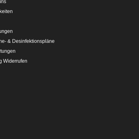
uns
keiten
ungen
ne- & Desinfektionspläne
tungen
g Widerrufen