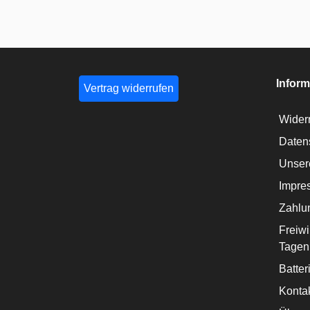
Inform
Vertrag widerrufen
Widerr
Daten
Unser
Impre
Zahlu
Freiwi
Tagen
Batter
Konta