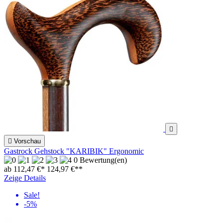


Vorschau
Gastrock Gehstock "KARIBIK" Ergonomic
0 Bewertung(en)
ab 112,47 €*
124,97 €
**
Zeige Details
Sale!
-5%