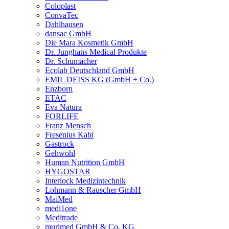
Coloplast
ConvaTec
Dahlhausen
dansac GmbH
Die Mara Kosmetik GmbH
Dr. Junghans Medical Produkte
Dr. Schumacher
Ecolab Deutschland GmbH
EMIL DEISS KG (GmbH + Co.)
Enzborn
ETAC
Eva Natura
FORLIFE
Franz Mensch
Fresenius Kabi
Gastrock
Gehwohl
Human Nutrition GmbH
HYGOSTAR
Interlock Medizintechnik
Lohmann & Rauscher GmbH
MaiMed
medi1one
Meditrade
murimed GmbH & Co. KG