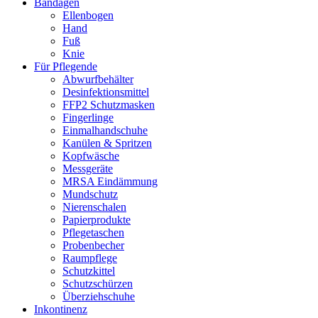
Bandagen
Ellenbogen
Hand
Fuß
Knie
Für Pflegende
Abwurfbehälter
Desinfektionsmittel
FFP2 Schutzmasken
Fingerlinge
Einmalhandschuhe
Kanülen & Spritzen
Kopfwäsche
Messgeräte
MRSA Eindämmung
Mundschutz
Nierenschalen
Papierprodukte
Pflegetaschen
Probenbecher
Raumpflege
Schutzkittel
Schutzschürzen
Überziehschuhe
Inkontinenz