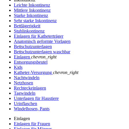
Leichte Inkontinenz
Mittlere Inkontinenz
Starke Inkontinenz
Sehr starke Inkontinenz
Bettlägerigkeit
Stuhlinkontinenz
Einlagen für Katheterträger
Anatomisch geformte Vorlagen
Bettschutzunterlagen
Bettschutzunterlagen waschbar
Einlagen
chevron_right
Entsorgungsbeutel
Kids
Katheter-Versorgung
chevron_right
Nachtwindeln
Netzhosen
Rechteckeinlagen
Tagwindeln
Unterlagen für Haustiere
Urinflaschen
Windelhosen, Pants
Einlagen
Einlagen für Frauen
Einlagen für Männer