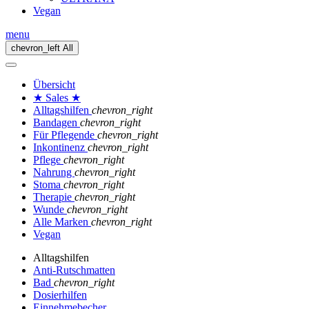
Vegan
menu
chevron_left
All
Übersicht
★ Sales ★
Alltagshilfen
chevron_right
Bandagen
chevron_right
Für Pflegende
chevron_right
Inkontinenz
chevron_right
Pflege
chevron_right
Nahrung
chevron_right
Stoma
chevron_right
Therapie
chevron_right
Wunde
chevron_right
Alle Marken
chevron_right
Vegan
Alltagshilfen
Anti-Rutschmatten
Bad
chevron_right
Dosierhilfen
Einnehmebecher