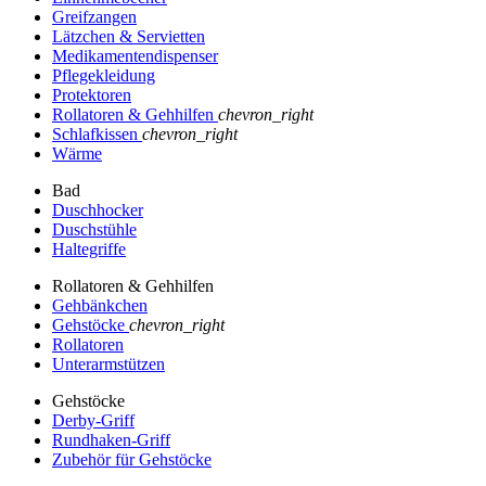
Greifzangen
Lätzchen & Servietten
Medikamentendispenser
Pflegekleidung
Protektoren
Rollatoren & Gehhilfen
chevron_right
Schlafkissen
chevron_right
Wärme
Bad
Duschhocker
Duschstühle
Haltegriffe
Rollatoren & Gehhilfen
Gehbänkchen
Gehstöcke
chevron_right
Rollatoren
Unterarmstützen
Gehstöcke
Derby-Griff
Rundhaken-Griff
Zubehör für Gehstöcke