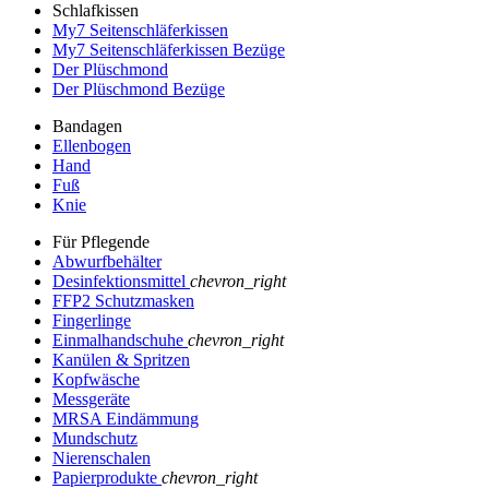
Schlafkissen
My7 Seitenschläferkissen
My7 Seitenschläferkissen Bezüge
Der Plüschmond
Der Plüschmond Bezüge
Bandagen
Ellenbogen
Hand
Fuß
Knie
Für Pflegende
Abwurfbehälter
Desinfektionsmittel
chevron_right
FFP2 Schutzmasken
Fingerlinge
Einmalhandschuhe
chevron_right
Kanülen & Spritzen
Kopfwäsche
Messgeräte
MRSA Eindämmung
Mundschutz
Nierenschalen
Papierprodukte
chevron_right