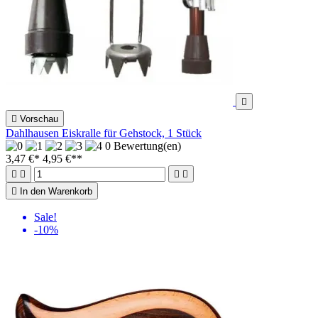


Vorschau
Dahlhausen Eiskralle für Gehstock, 1 Stück
0 Bewertung(en)
3,47 €*
4,95 €
**





In den Warenkorb
Sale!
-10%