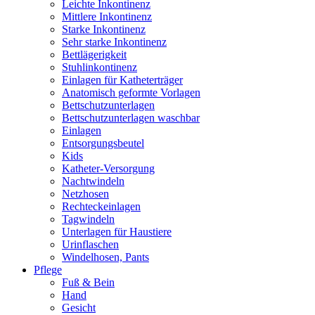
Leichte Inkontinenz
Mittlere Inkontinenz
Starke Inkontinenz
Sehr starke Inkontinenz
Bettlägerigkeit
Stuhlinkontinenz
Einlagen für Katheterträger
Anatomisch geformte Vorlagen
Bettschutzunterlagen
Bettschutzunterlagen waschbar
Einlagen
Entsorgungsbeutel
Kids
Katheter-Versorgung
Nachtwindeln
Netzhosen
Rechteckeinlagen
Tagwindeln
Unterlagen für Haustiere
Urinflaschen
Windelhosen, Pants
Pflege
Fuß & Bein
Hand
Gesicht