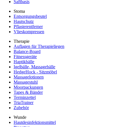
Saftbasis
Stoma
Entsorgungsbeutel
Hautschutz
Pflasterentferner
Vlieskompressen
Therapie
Auflagen für Therapieliegen
Balance-Board
Fitnessgeräte
Haptikbälle
Igelbälle, Massagebälle
HedgeHock - Sitzmöbel
Massagelotionen
Massagestuhl
Moorpackungen
Tapes & Bänder
Terminzettel
TriaTrainer
Zubehör
Wunde
Hautdesinfektionsmittel