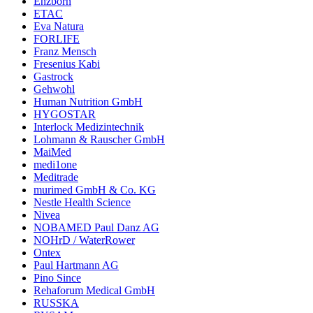
Enzborn
ETAC
Eva Natura
FORLIFE
Franz Mensch
Fresenius Kabi
Gastrock
Gehwohl
Human Nutrition GmbH
HYGOSTAR
Interlock Medizintechnik
Lohmann & Rauscher GmbH
MaiMed
medi1one
Meditrade
murimed GmbH & Co. KG
Nestle Health Science
Nivea
NOBAMED Paul Danz AG
NOHrD / WaterRower
Ontex
Paul Hartmann AG
Pino Since
Rehaforum Medical GmbH
RUSSKA