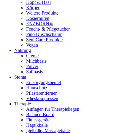
Kopf & Haar
Körper
Weitere Produkte
Dosierhilfen
ENZBORN®
Feucht- & Pflegetücher
Pino Duschschaum
Seni Care Produkte
Vegan
Nahrung
Creme
Milchbasis
Pulver
Saftbasis
Stoma
Entsorgungsbeutel
Hautschutz
Pflasterentferner
Vlieskompressen
Therapie
Auflagen für Therapieliegen
Balance-Board
Fitnessgeräte
Haptikbälle
Igelbälle, Massagebälle