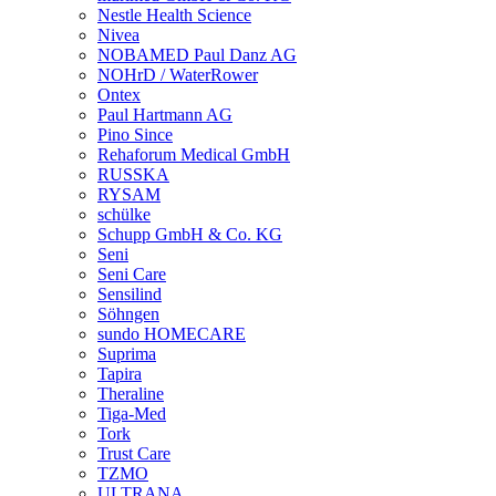
Nestle Health Science
Nivea
NOBAMED Paul Danz AG
NOHrD / WaterRower
Ontex
Paul Hartmann AG
Pino Since
Rehaforum Medical GmbH
RUSSKA
RYSAM
schülke
Schupp GmbH & Co. KG
Seni
Seni Care
Sensilind
Söhngen
sundo HOMECARE
Suprima
Tapira
Theraline
Tiga-Med
Tork
Trust Care
TZMO
ULTRANA