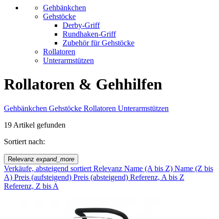
Gehbänkchen
Gehstöcke
Derby-Griff
Rundhaken-Griff
Zubehör für Gehstöcke
Rollatoren
Unterarmstützen
Rollatoren & Gehhilfen
Gehbänkchen
Gehstöcke
Rollatoren
Unterarmstützen
19 Artikel gefunden
Sortiert nach:
Relevanz
expand_more
Verkäufe, absteigend sortiert
Relevanz
Name (A bis Z)
Name (Z bis
A)
Preis (aufsteigend)
Preis (absteigend)
Referenz, A bis Z
Referenz, Z bis A