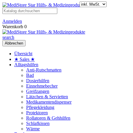
Anmelden
Warenkorb
0
search
Abbrechen
Übersicht
★ Sales ★
Alltagshilfen
Anti-Rutschmatten
Bad
Dosierhilfen
Einnehmebecher
Greifzangen
Lätzchen & Servietten
Medikamentendispenser
Pflegekleidung
Protektoren
Rollatoren & Gehhilfen
Schlafkissen
Wärme