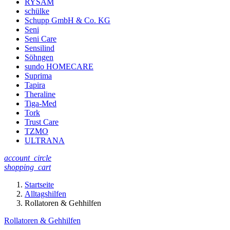
RYSAM
schülke
Schupp GmbH & Co. KG
Seni
Seni Care
Sensilind
Söhngen
sundo HOMECARE
Suprima
Tapira
Theraline
Tiga-Med
Tork
Trust Care
TZMO
ULTRANA
account_circle
shopping_cart
Startseite
Alltagshilfen
Rollatoren & Gehhilfen
Rollatoren & Gehhilfen