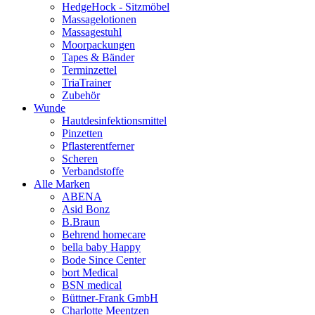
HedgeHock - Sitzmöbel
Massagelotionen
Massagestuhl
Moorpackungen
Tapes & Bänder
Terminzettel
TriaTrainer
Zubehör
Wunde
Hautdesinfektionsmittel
Pinzetten
Pflasterentferner
Scheren
Verbandstoffe
Alle Marken
ABENA
Asid Bonz
B.Braun
Behrend homecare
bella baby Happy
Bode Since Center
bort Medical
BSN medical
Büttner-Frank GmbH
Charlotte Meentzen