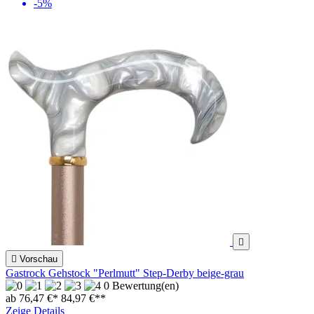
-5%


Vorschau
Gastrock Gehstock "Perlmutt" Step-Derby beige-grau
0 Bewertung(en)
ab 76,47 €*
84,97 €
**
Zeige Details