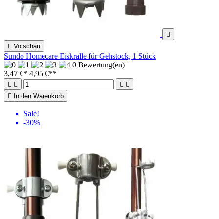


Vorschau
Sundo Homecare Eiskralle für Gehstock, 1 Stück
0 Bewertung(en)
3,47 €*
4,95 €
**





In den Warenkorb
Sale!
-30%