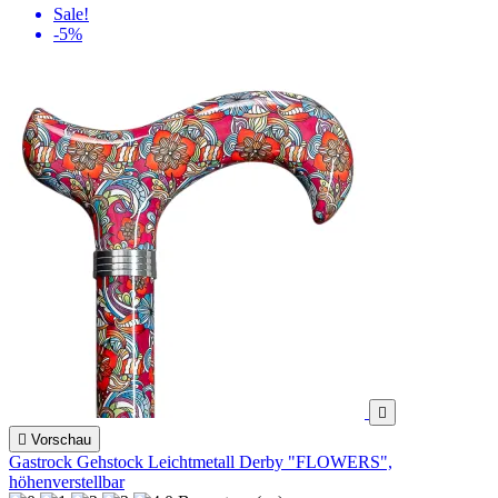
Sale!
-5%


Vorschau
Gastrock Gehstock Leichtmetall Derby "FLOWERS",
höhenverstellbar