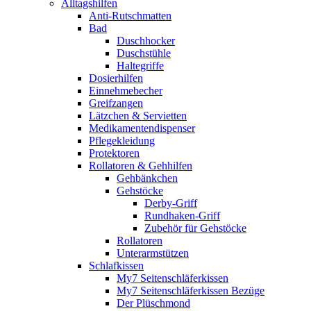
Alltagshilfen
Anti-Rutschmatten
Bad
Duschhocker
Duschstühle
Haltegriffe
Dosierhilfen
Einnehmebecher
Greifzangen
Lätzchen & Servietten
Medikamentendispenser
Pflegekleidung
Protektoren
Rollatoren & Gehhilfen
Gehbänkchen
Gehstöcke
Derby-Griff
Rundhaken-Griff
Zubehör für Gehstöcke
Rollatoren
Unterarmstützen
Schlafkissen
My7 Seitenschläferkissen
My7 Seitenschläferkissen Bezüge
Der Plüschmond