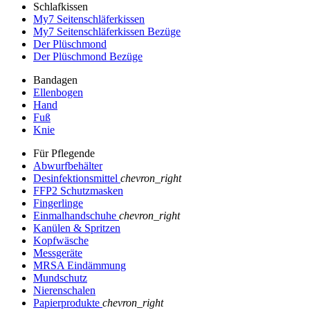
Schlafkissen
My7 Seitenschläferkissen
My7 Seitenschläferkissen Bezüge
Der Plüschmond
Der Plüschmond Bezüge
Bandagen
Ellenbogen
Hand
Fuß
Knie
Für Pflegende
Abwurfbehälter
Desinfektionsmittel
chevron_right
FFP2 Schutzmasken
Fingerlinge
Einmalhandschuhe
chevron_right
Kanülen & Spritzen
Kopfwäsche
Messgeräte
MRSA Eindämmung
Mundschutz
Nierenschalen
Papierprodukte
chevron_right