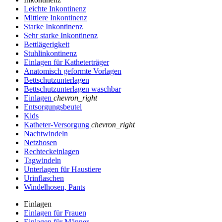
Leichte Inkontinenz
Mittlere Inkontinenz
Starke Inkontinenz
Sehr starke Inkontinenz
Bettlägerigkeit
Stuhlinkontinenz
Einlagen für Katheterträger
Anatomisch geformte Vorlagen
Bettschutzunterlagen
Bettschutzunterlagen waschbar
Einlagen
chevron_right
Entsorgungsbeutel
Kids
Katheter-Versorgung
chevron_right
Nachtwindeln
Netzhosen
Rechteckeinlagen
Tagwindeln
Unterlagen für Haustiere
Urinflaschen
Windelhosen, Pants
Einlagen
Einlagen für Frauen
Einlagen für Männer