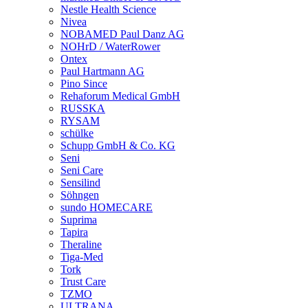
Nestle Health Science
Nivea
NOBAMED Paul Danz AG
NOHrD / WaterRower
Ontex
Paul Hartmann AG
Pino Since
Rehaforum Medical GmbH
RUSSKA
RYSAM
schülke
Schupp GmbH & Co. KG
Seni
Seni Care
Sensilind
Söhngen
sundo HOMECARE
Suprima
Tapira
Theraline
Tiga-Med
Tork
Trust Care
TZMO
ULTRANA