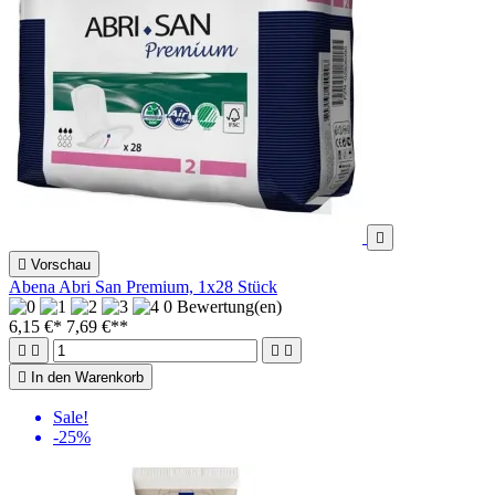


Vorschau
Abena Abri San Premium, 1x28 Stück
0 Bewertung(en)
6,15 €*
7,69 €
**





In den Warenkorb
Sale!
-25%