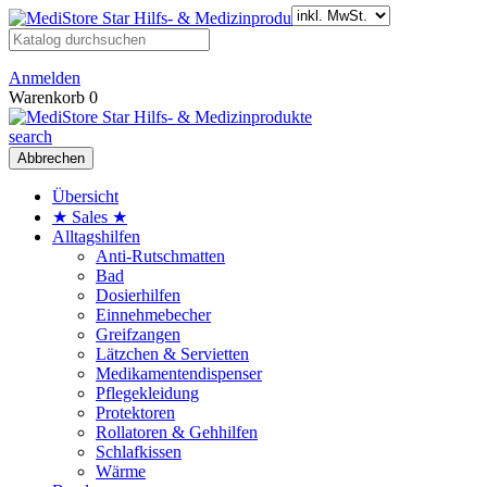
Anmelden
Warenkorb
0
search
Abbrechen
Übersicht
★ Sales ★
Alltagshilfen
Anti-Rutschmatten
Bad
Dosierhilfen
Einnehmebecher
Greifzangen
Lätzchen & Servietten
Medikamentendispenser
Pflegekleidung
Protektoren
Rollatoren & Gehhilfen
Schlafkissen
Wärme