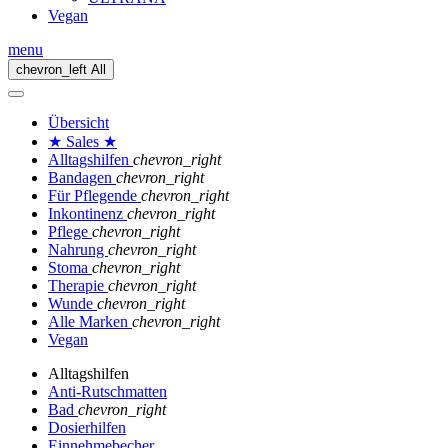
Vegan
menu
chevron_left
All
Übersicht
★ Sales ★
Alltagshilfen
chevron_right
Bandagen
chevron_right
Für Pflegende
chevron_right
Inkontinenz
chevron_right
Pflege
chevron_right
Nahrung
chevron_right
Stoma
chevron_right
Therapie
chevron_right
Wunde
chevron_right
Alle Marken
chevron_right
Vegan
Alltagshilfen
Anti-Rutschmatten
Bad
chevron_right
Dosierhilfen
Einnehmebecher