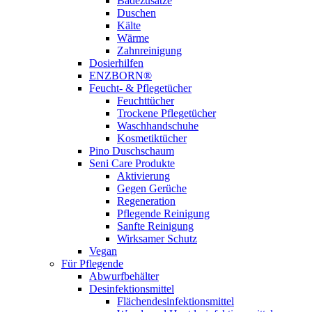
Badezusätze
Duschen
Kälte
Wärme
Zahnreinigung
Dosierhilfen
ENZBORN®
Feucht- & Pflegetücher
Feuchttücher
Trockene Pflegetücher
Waschhandschuhe
Kosmetiktücher
Pino Duschschaum
Seni Care Produkte
Aktivierung
Gegen Gerüche
Regeneration
Pflegende Reinigung
Sanfte Reinigung
Wirksamer Schutz
Vegan
Für Pflegende
Abwurfbehälter
Desinfektionsmittel
Flächendesinfektionsmittel