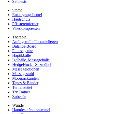
Saftbasis
Stoma
Entsorgungsbeutel
Hautschutz
Pflasterentferner
Vlieskompressen
Therapie
Auflagen für Therapieliegen
Balance-Board
Fitnessgeräte
Haptikbälle
Igelbälle, Massagebälle
HedgeHock - Sitzmöbel
Massagelotionen
Massagestuhl
Moorpackungen
Tapes & Bänder
Terminzettel
TriaTrainer
Zubehör
Wunde
Hautdesinfektionsmittel