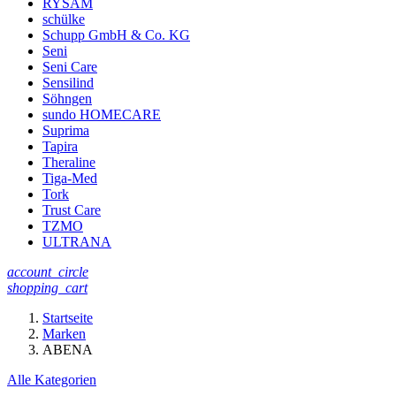
RYSAM
schülke
Schupp GmbH & Co. KG
Seni
Seni Care
Sensilind
Söhngen
sundo HOMECARE
Suprima
Tapira
Theraline
Tiga-Med
Tork
Trust Care
TZMO
ULTRANA
account_circle
shopping_cart
Startseite
Marken
ABENA
Alle Kategorien