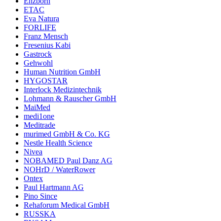
Enzborn
ETAC
Eva Natura
FORLIFE
Franz Mensch
Fresenius Kabi
Gastrock
Gehwohl
Human Nutrition GmbH
HYGOSTAR
Interlock Medizintechnik
Lohmann & Rauscher GmbH
MaiMed
medi1one
Meditrade
murimed GmbH & Co. KG
Nestle Health Science
Nivea
NOBAMED Paul Danz AG
NOHrD / WaterRower
Ontex
Paul Hartmann AG
Pino Since
Rehaforum Medical GmbH
RUSSKA