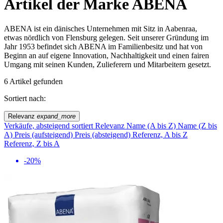
Artikel der Marke ABENA
ABENA ist ein dänisches Unternehmen mit Sitz in Aabenraa,
etwas nördlich von Flensburg gelegen. Seit unserer Gründung im
Jahr 1953 befindet sich ABENA im Familienbesitz und hat von
Beginn an auf eigene Innovation, Nachhaltigkeit und einen fairen
Umgang mit seinen Kunden, Zulieferern und Mitarbeitern gesetzt.
6 Artikel gefunden
Sortiert nach:
Relevanz
expand_more
Verkäufe, absteigend sortiert
Relevanz
Name (A bis Z)
Name (Z bis
A)
Preis (aufsteigend)
Preis (absteigend)
Referenz, A bis Z
Referenz, Z bis A
-20%