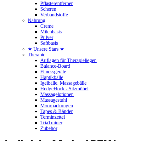
Pflasterentferner
Scheren
Verbandstoffe
Nahrung
Creme
Milchbasis
Pulver
Saftbasis
★ Unsere Stars ★
Therapie
Auflagen für Therapieliegen
Balance-Board
Fitnessgeräte
Haptikbälle
Igelbälle, Massagebälle
HedgeHock - Sitzmöbel
Massagelotionen
Massagestuhl
Moorpackungen
Tapes & Bänder
Terminzettel
TriaTrainer
Zubehör