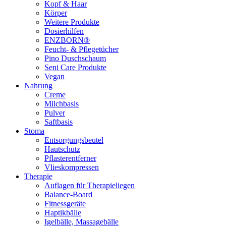
Kopf & Haar
Körper
Weitere Produkte
Dosierhilfen
ENZBORN®
Feucht- & Pflegetücher
Pino Duschschaum
Seni Care Produkte
Vegan
Nahrung
Creme
Milchbasis
Pulver
Saftbasis
Stoma
Entsorgungsbeutel
Hautschutz
Pflasterentferner
Vlieskompressen
Therapie
Auflagen für Therapieliegen
Balance-Board
Fitnessgeräte
Haptikbälle
Igelbälle, Massagebälle