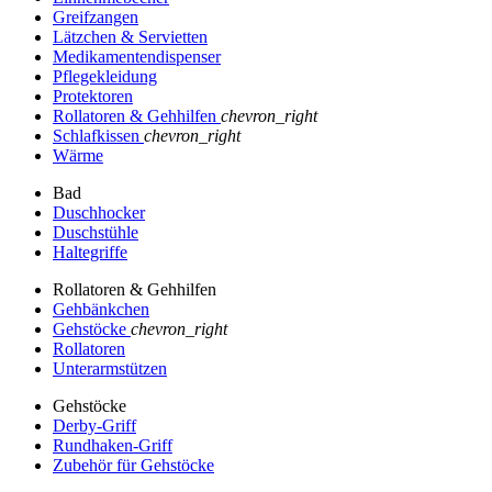
Greifzangen
Lätzchen & Servietten
Medikamentendispenser
Pflegekleidung
Protektoren
Rollatoren & Gehhilfen
chevron_right
Schlafkissen
chevron_right
Wärme
Bad
Duschhocker
Duschstühle
Haltegriffe
Rollatoren & Gehhilfen
Gehbänkchen
Gehstöcke
chevron_right
Rollatoren
Unterarmstützen
Gehstöcke
Derby-Griff
Rundhaken-Griff
Zubehör für Gehstöcke