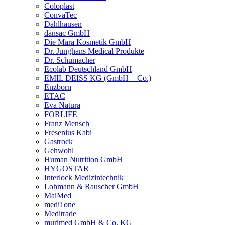
Coloplast
ConvaTec
Dahlhausen
dansac GmbH
Die Mara Kosmetik GmbH
Dr. Junghans Medical Produkte
Dr. Schumacher
Ecolab Deutschland GmbH
EMIL DEISS KG (GmbH + Co.)
Enzborn
ETAC
Eva Natura
FORLIFE
Franz Mensch
Fresenius Kabi
Gastrock
Gehwohl
Human Nutrition GmbH
HYGOSTAR
Interlock Medizintechnik
Lohmann & Rauscher GmbH
MaiMed
medi1one
Meditrade
murimed GmbH & Co. KG