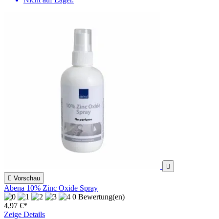


Vorschau
Abena 10% Zinc Oxide Spray
0 Bewertung(en)
4,97 €*
Zeige Details