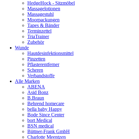
HedgeHock - Sitzmöbel
Massagelotionen
Massagestuhl
Moorpackungen
Tapes & Bänder
Terminzettel
TriaTrainer
Zubehör
Wunde
Hautdesinfektionsmittel
Pinzetten
Pflasterentferner
Scheren
Verbandstoffe
Alle Marken
ABENA
Asid Bonz
B.Braun
Behrend homecare
bella baby Happy
Bode Since Center
bort Medical
BSN medical
Büttner-Frank GmbH
Charlotte Meentzen