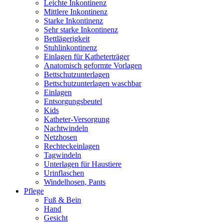
Leichte Inkontinenz
Mittlere Inkontinenz
Starke Inkontinenz
Sehr starke Inkontinenz
Bettlägerigkeit
Stuhlinkontinenz
Einlagen für Katheterträger
Anatomisch geformte Vorlagen
Bettschutzunterlagen
Bettschutzunterlagen waschbar
Einlagen
Entsorgungsbeutel
Kids
Katheter-Versorgung
Nachtwindeln
Netzhosen
Rechteckeinlagen
Tagwindeln
Unterlagen für Haustiere
Urinflaschen
Windelhosen, Pants
Pflege
Fuß & Bein
Hand
Gesicht