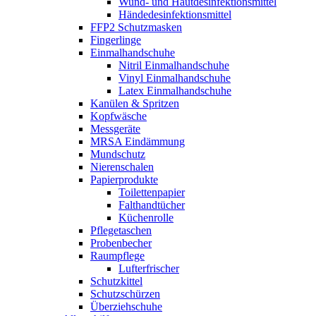
Wund- und Hautdesinfektionsmittel
Händedesinfektionsmittel
FFP2 Schutzmasken
Fingerlinge
Einmalhandschuhe
Nitril Einmalhandschuhe
Vinyl Einmalhandschuhe
Latex Einmalhandschuhe
Kanülen & Spritzen
Kopfwäsche
Messgeräte
MRSA Eindämmung
Mundschutz
Nierenschalen
Papierprodukte
Toilettenpapier
Falthandtücher
Küchenrolle
Pflegetaschen
Probenbecher
Raumpflege
Lufterfrischer
Schutzkittel
Schutzschürzen
Überziehschuhe