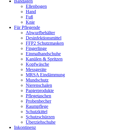
Bandagen
Ellenbogen
Hand
Fuß
Knie
Für Pflegende
Abwurfbehälter
Desinfektionsmittel
FFP2 Schutzmasken
Fingerlinge
Einmalhandschuhe
Kanülen & Spritzen
Kopfwäsche
Messgeräte
MRSA Eindämmung
Mundschutz
Nierenschalen
Papierprodukte
Pflegetaschen
Probenbecher
Raumpflege
Schutzkittel
Schutzschürzen
Überziehschuhe
Inkontinenz