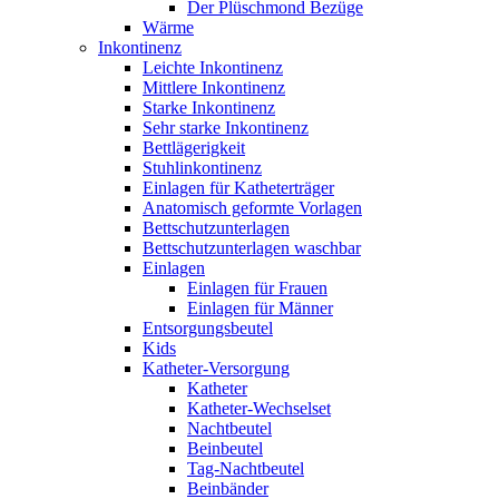
Der Plüschmond Bezüge
Wärme
Inkontinenz
Leichte Inkontinenz
Mittlere Inkontinenz
Starke Inkontinenz
Sehr starke Inkontinenz
Bettlägerigkeit
Stuhlinkontinenz
Einlagen für Katheterträger
Anatomisch geformte Vorlagen
Bettschutzunterlagen
Bettschutzunterlagen waschbar
Einlagen
Einlagen für Frauen
Einlagen für Männer
Entsorgungsbeutel
Kids
Katheter-Versorgung
Katheter
Katheter-Wechselset
Nachtbeutel
Beinbeutel
Tag-Nachtbeutel
Beinbänder