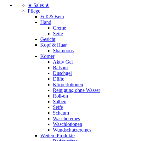
★ Sales ★
Pflege
Fuß & Bein
Hand
Creme
Seife
Gesicht
Kopf & Haar
Shampoos
Körper
Aktiv Gel
Balsam
Duschgel
Düfte
Körperlotionen
Reinigung ohne Wasser
Roll-on
Salben
Seife
Schaum
Waschcremes
Waschlotionen
Wundschutzcremes
Weitere Produkte