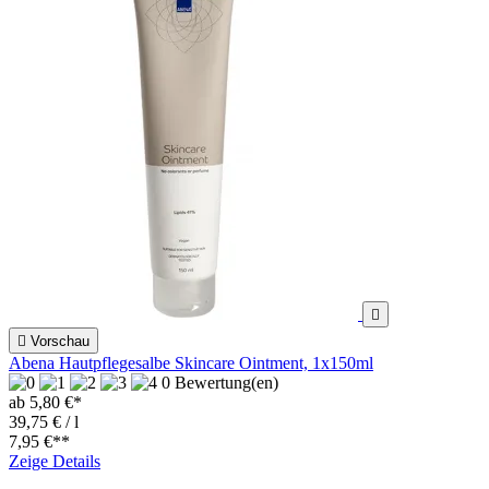


Vorschau
Abena Hautpflegesalbe Skincare Ointment, 1x150ml
0 Bewertung(en)
ab 5,80 €*
39,75 € / l
7,95 €
**
Zeige Details