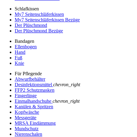
Schlafkissen
My7 Seitenschläferkissen
My7 Seitenschläferkissen Bezüge
Der Plüschmond
Der Plüschmond Bezüge
Bandagen
Ellenbogen
Hand
Fuß
Knie
Für Pflegende
Abwurfbehälter
Desinfektionsmittel
chevron_right
FFP2 Schutzmasken
Fingerlinge
Einmalhandschuhe
chevron_right
Kanülen & Spritzen
Kopfwäsche
Messgeräte
MRSA Eindämmung
Mundschutz
Nierenschalen