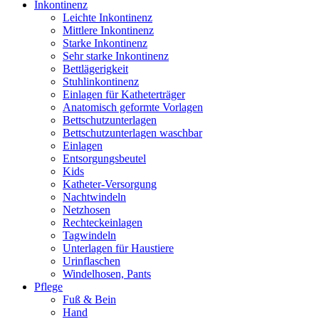
Inkontinenz
Leichte Inkontinenz
Mittlere Inkontinenz
Starke Inkontinenz
Sehr starke Inkontinenz
Bettlägerigkeit
Stuhlinkontinenz
Einlagen für Katheterträger
Anatomisch geformte Vorlagen
Bettschutzunterlagen
Bettschutzunterlagen waschbar
Einlagen
Entsorgungsbeutel
Kids
Katheter-Versorgung
Nachtwindeln
Netzhosen
Rechteckeinlagen
Tagwindeln
Unterlagen für Haustiere
Urinflaschen
Windelhosen, Pants
Pflege
Fuß & Bein
Hand