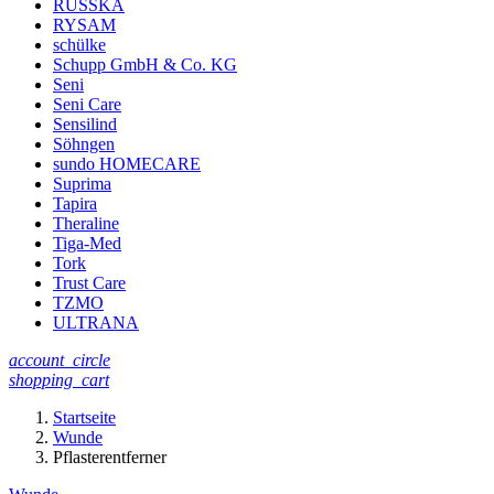
RUSSKA
RYSAM
schülke
Schupp GmbH & Co. KG
Seni
Seni Care
Sensilind
Söhngen
sundo HOMECARE
Suprima
Tapira
Theraline
Tiga-Med
Tork
Trust Care
TZMO
ULTRANA
account_circle
shopping_cart
Startseite
Wunde
Pflasterentferner