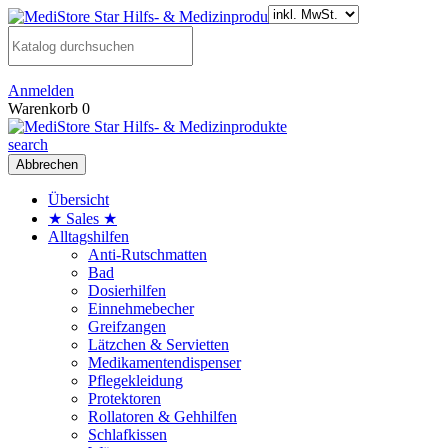
Anmelden
Warenkorb
0
search
Abbrechen
Übersicht
★ Sales ★
Alltagshilfen
Anti-Rutschmatten
Bad
Dosierhilfen
Einnehmebecher
Greifzangen
Lätzchen & Servietten
Medikamentendispenser
Pflegekleidung
Protektoren
Rollatoren & Gehhilfen
Schlafkissen