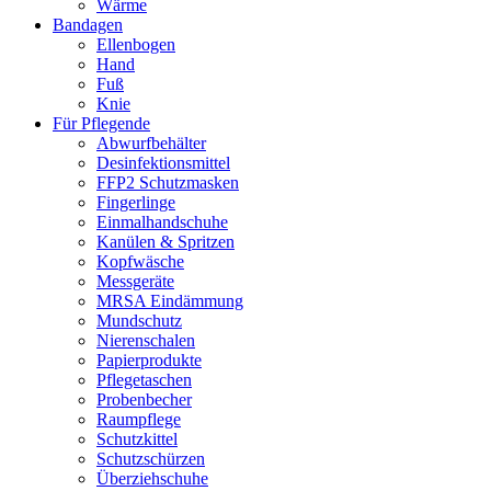
Wärme
Bandagen
Ellenbogen
Hand
Fuß
Knie
Für Pflegende
Abwurfbehälter
Desinfektionsmittel
FFP2 Schutzmasken
Fingerlinge
Einmalhandschuhe
Kanülen & Spritzen
Kopfwäsche
Messgeräte
MRSA Eindämmung
Mundschutz
Nierenschalen
Papierprodukte
Pflegetaschen
Probenbecher
Raumpflege
Schutzkittel
Schutzschürzen
Überziehschuhe