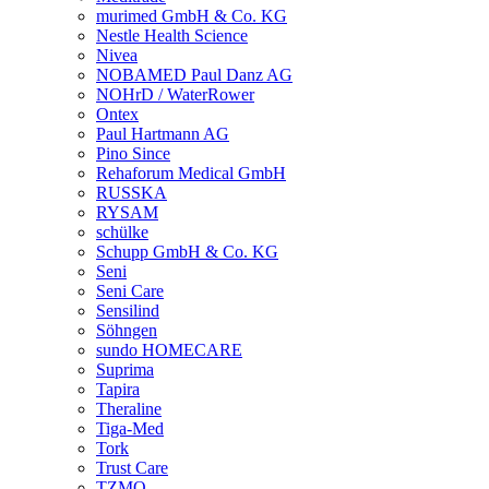
murimed GmbH & Co. KG
Nestle Health Science
Nivea
NOBAMED Paul Danz AG
NOHrD / WaterRower
Ontex
Paul Hartmann AG
Pino Since
Rehaforum Medical GmbH
RUSSKA
RYSAM
schülke
Schupp GmbH & Co. KG
Seni
Seni Care
Sensilind
Söhngen
sundo HOMECARE
Suprima
Tapira
Theraline
Tiga-Med
Tork
Trust Care
TZMO