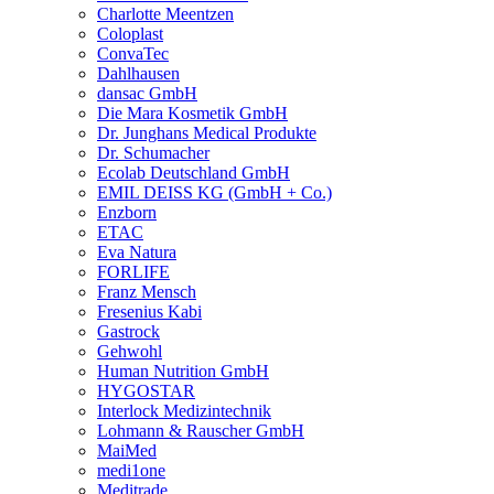
Charlotte Meentzen
Coloplast
ConvaTec
Dahlhausen
dansac GmbH
Die Mara Kosmetik GmbH
Dr. Junghans Medical Produkte
Dr. Schumacher
Ecolab Deutschland GmbH
EMIL DEISS KG (GmbH + Co.)
Enzborn
ETAC
Eva Natura
FORLIFE
Franz Mensch
Fresenius Kabi
Gastrock
Gehwohl
Human Nutrition GmbH
HYGOSTAR
Interlock Medizintechnik
Lohmann & Rauscher GmbH
MaiMed
medi1one
Meditrade