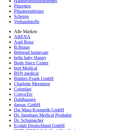
Hautdesinfektionsmittel
Pinzetten
Pflasterentferner
Scheren
Verbandstoffe
Alle Marken
ABENA
Asid Bonz
B.Braun
Behrend homecare
bella baby Happy
Bode Since Center
bort Medical
BSN medical
Büttner-Frank GmbH
Charlotte Meentzen
Coloplast
ConvaTec
Dahlhausen
dansac GmbH
Die Mara Kosmetik GmbH
Dr. Junghans Medical Produkte
Dr. Schumacher
Ecolab Deutschland GmbH