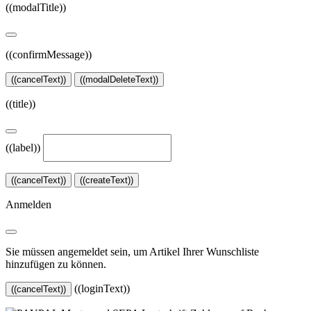
((modalTitle))
((confirmMessage))
((cancelText))
((modalDeleteText))
((title))
((label))
((cancelText))
((createText))
Anmelden
Sie müssen angemeldet sein, um Artikel Ihrer Wunschliste
hinzufügen zu können.
((loginText))
((cancelText))