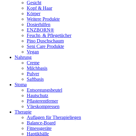
Gesicht
Kopf & Haar
Körper
Weitere Produkte
Dosierhilfen
ENZBORN®
Feucht- & Pflegetücher
Pino Duschschaum
Seni Care Produkte
Vegan
Nahrung
Creme
Milchbasis
Pulver
Saftbasis
Stoma
Entsorgungsbeutel
Hautschutz
Pflasterentferner
Vlieskompressen
Therapie
Auflagen für Therapieliegen
Balance-Board
Fitnessgeräte
Haptikbälle