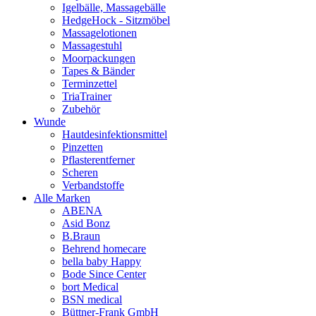
Igelbälle, Massagebälle
HedgeHock - Sitzmöbel
Massagelotionen
Massagestuhl
Moorpackungen
Tapes & Bänder
Terminzettel
TriaTrainer
Zubehör
Wunde
Hautdesinfektionsmittel
Pinzetten
Pflasterentferner
Scheren
Verbandstoffe
Alle Marken
ABENA
Asid Bonz
B.Braun
Behrend homecare
bella baby Happy
Bode Since Center
bort Medical
BSN medical
Büttner-Frank GmbH