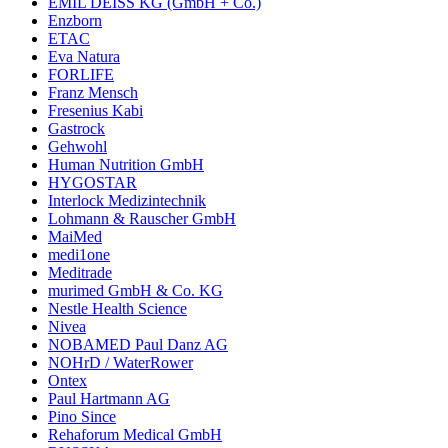
EMIL DEISS KG (GmbH + Co.)
Enzborn
ETAC
Eva Natura
FORLIFE
Franz Mensch
Fresenius Kabi
Gastrock
Gehwohl
Human Nutrition GmbH
HYGOSTAR
Interlock Medizintechnik
Lohmann & Rauscher GmbH
MaiMed
medi1one
Meditrade
murimed GmbH & Co. KG
Nestle Health Science
Nivea
NOBAMED Paul Danz AG
NOHrD / WaterRower
Ontex
Paul Hartmann AG
Pino Since
Rehaforum Medical GmbH