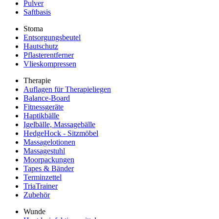
Pulver
Saftbasis
Stoma
Entsorgungsbeutel
Hautschutz
Pflasterentferner
Vlieskompressen
Therapie
Auflagen für Therapieliegen
Balance-Board
Fitnessgeräte
Haptikbälle
Igelbälle, Massagebälle
HedgeHock - Sitzmöbel
Massagelotionen
Massagestuhl
Moorpackungen
Tapes & Bänder
Terminzettel
TriaTrainer
Zubehör
Wunde