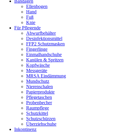
Bandagen
Ellenbogen
Hand
Fuß
Knie
Für Pflegende
Abwurfbehälter
Desinfektionsmittel
FFP2 Schutzmasken
Fingerlinge
Einmalhandschuhe
Kanülen & Spritzen
Kopfwäsche
Messgeräte
MRSA Eindämmung
Mundschutz
Nierenschalen
Papierprodukte
Pflegetaschen
Probenbecher
Raumpflege
Schutzkittel
Schutzschürzen
Überziehschuhe
Inkontinenz