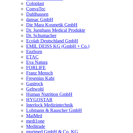
Coloplast
ConvaTec
Dahlhausen
dansac GmbH
Die Mara Kosmetik GmbH
Dr. Junghans Medical Produkte
Dr. Schumacher
Ecolab Deutschland GmbH
EMIL DEISS KG (GmbH + Co.)
Enzborn
ETAC
Eva Natura
FORLIFE
Franz Mensch
Fresenius Kabi
Gastrock
Gehwohl
Human Nutrition GmbH
HYGOSTAR
Interlock Medizintechnik
Lohmann & Rauscher GmbH
MaiMed
medi1one
Meditrade
murimed GmbH & Co. KG