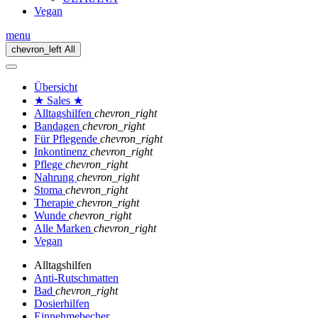
Vegan
menu
chevron_left
All
Übersicht
★ Sales ★
Alltagshilfen
chevron_right
Bandagen
chevron_right
Für Pflegende
chevron_right
Inkontinenz
chevron_right
Pflege
chevron_right
Nahrung
chevron_right
Stoma
chevron_right
Therapie
chevron_right
Wunde
chevron_right
Alle Marken
chevron_right
Vegan
Alltagshilfen
Anti-Rutschmatten
Bad
chevron_right
Dosierhilfen
Einnehmebecher