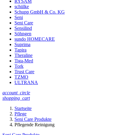
RYSAM
schülke
Schupp GmbH & Co. KG
Seni
Seni Care
Sensilind
Söhngen
sundo HOMECARE
Suprima
Tapira
Theraline
Tiga-Med
Tork
Trust Care
TZMO
ULTRANA
account_circle
shopping_cart
Startseite
Pflege
Seni Care Produkte
Pflegende Reinigung
Seni Care Produkte