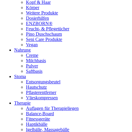
Kopf & Haar
Körper
Weitere Produkte
Dosierhilfen
ENZBORN®
Feucht- & Pflegetücher
Pino Duschschaum
Seni Care Produkte
Vegan
Nahrung
Creme
Milchbasis
Pulver
Saftbasis
Stoma
Entsorgungsbeutel
Hautschutz
Pflasterentferner
Vlieskompressen
Therapie
Auflagen für Therapieliegen
Balance-Board
Fitnessgeräte
Haptikbälle
Igelbälle, Massagebälle