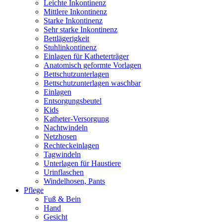
Leichte Inkontinenz
Mittlere Inkontinenz
Starke Inkontinenz
Sehr starke Inkontinenz
Bettlägerigkeit
Stuhlinkontinenz
Einlagen für Katheterträger
Anatomisch geformte Vorlagen
Bettschutzunterlagen
Bettschutzunterlagen waschbar
Einlagen
Entsorgungsbeutel
Kids
Katheter-Versorgung
Nachtwindeln
Netzhosen
Rechteckeinlagen
Tagwindeln
Unterlagen für Haustiere
Urinflaschen
Windelhosen, Pants
Pflege
Fuß & Bein
Hand
Gesicht