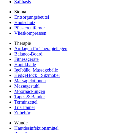
Saftbasis
Stoma
Entsorgungsbeutel
Hautschutz
Pflasterentferner
Vlieskompressen
Therapie
Auflagen für Therapieliegen
Balance-Board
Fitnessgeräte
Haptikbälle
Igelbälle, Massagebälle
HedgeHock - Sitzmöbel
Massagelotionen
Massagestuhl
Moorpackungen
Tapes & Bänder
Terminzettel
TriaTrainer
Zubehör
Wunde
Hautdesinfektionsmittel