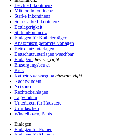
Leichte Inkontinenz
Mittlere Inkontinenz
Starke Inkontinenz
Sehr starke Inkontinenz
Bettlägerigkeit
Stuhlinkontinenz
Einlagen für Katheterträger
Anatomisch geformte Vorlagen
Bettschutzunterlagen
Bettschutzunterlagen waschbar
Einlagen
chevron_right
Entsorgungsbeutel
Kids
Katheter-Versorgung
chevron_right
Nachtwindeln
Netzhosen
Rechteckeinlagen
Tagwindeln
Unterlagen für Haustiere
Urinflaschen
Windelhosen, Pants
Einlagen
Einlagen für Frauen
Einlagen für Männer