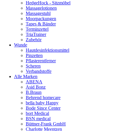
HedgeHock - Sitzmöbel
Massagelotionen
Massagestuhl
Moorpackungen
Tapes & Bänder
Terminzettel
TriaTrainer
Zubehör
Wunde
Hautdesinfektionsmittel
Pinzetten
Pflasterentferner
Scheren
Verbandstoffe
Alle Marken
ABENA
Asid Bonz
B.Braun
Behrend homecare
bella baby Happy
Bode Since Center
bort Medical
BSN medical
Büttner-Frank GmbH
Charlotte Meentzen