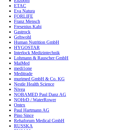
Enzborn
ETAC
Eva Natura
FORLIFE
Franz Mensch
Fresenius Kabi
Gastrock
Gehwohl
Human Nutrition GmbH
HYGOSTAR
Interlock Medizintechnik
Lohmann & Rauscher GmbH
MaiMed
medi1one
Meditrade
murimed GmbH & Co. KG
Nestle Health Science
Nivea
NOBAMED Paul Danz AG
NOHrD / WaterRower
Ontex
Paul Hartmann AG
Pino Since
Rehaforum Medical GmbH
RUSSKA