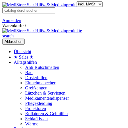
Anmelden
Warenkorb
0
search
Abbrechen
Übersicht
★ Sales ★
Alltagshilfen
Anti-Rutschmatten
Bad
Dosierhilfen
Einnehmebecher
Greifzangen
Lätzchen & Servietten
Medikamentendispenser
Pflegekleidung
Protektoren
Rollatoren & Gehhilfen
Schlafkissen
Wärme