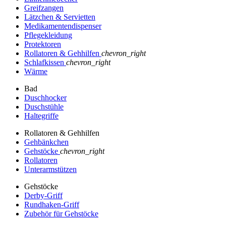
Greifzangen
Lätzchen & Servietten
Medikamentendispenser
Pflegekleidung
Protektoren
Rollatoren & Gehhilfen
chevron_right
Schlafkissen
chevron_right
Wärme
Bad
Duschhocker
Duschstühle
Haltegriffe
Rollatoren & Gehhilfen
Gehbänkchen
Gehstöcke
chevron_right
Rollatoren
Unterarmstützen
Gehstöcke
Derby-Griff
Rundhaken-Griff
Zubehör für Gehstöcke