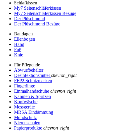
Schlafkissen
My7 Seitenschläferkissen
My7 Seitenschläferkissen Bezüge
Der Plüschmond
Der Plüschmond Bezüge
Bandagen
Ellenbogen
Hand
Fuß
Knie
Für Pflegende
Abwurfbehälter
Desinfektionsmittel
chevron_right
FFP2 Schutzmasken
Fingerlinge
Einmalhandschuhe
chevron_right
Kanülen & Spritzen
Kopfwäsche
Messgeräte
MRSA Eindämmung
Mundschutz
Nierenschalen
Papierprodukte
chevron_right