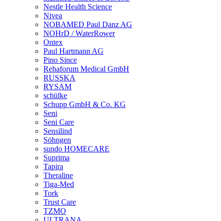
Nestle Health Science
Nivea
NOBAMED Paul Danz AG
NOHrD / WaterRower
Ontex
Paul Hartmann AG
Pino Since
Rehaforum Medical GmbH
RUSSKA
RYSAM
schülke
Schupp GmbH & Co. KG
Seni
Seni Care
Sensilind
Söhngen
sundo HOMECARE
Suprima
Tapira
Theraline
Tiga-Med
Tork
Trust Care
TZMO
ULTRANA