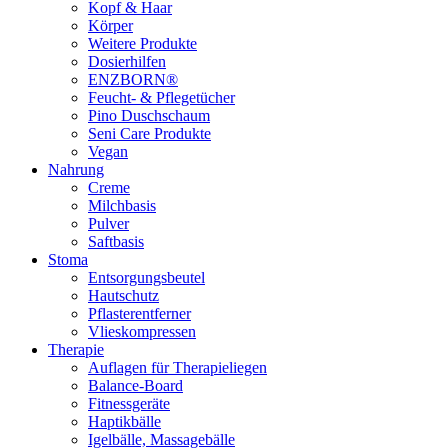
Kopf & Haar
Körper
Weitere Produkte
Dosierhilfen
ENZBORN®
Feucht- & Pflegetücher
Pino Duschschaum
Seni Care Produkte
Vegan
Nahrung
Creme
Milchbasis
Pulver
Saftbasis
Stoma
Entsorgungsbeutel
Hautschutz
Pflasterentferner
Vlieskompressen
Therapie
Auflagen für Therapieliegen
Balance-Board
Fitnessgeräte
Haptikbälle
Igelbälle, Massagebälle