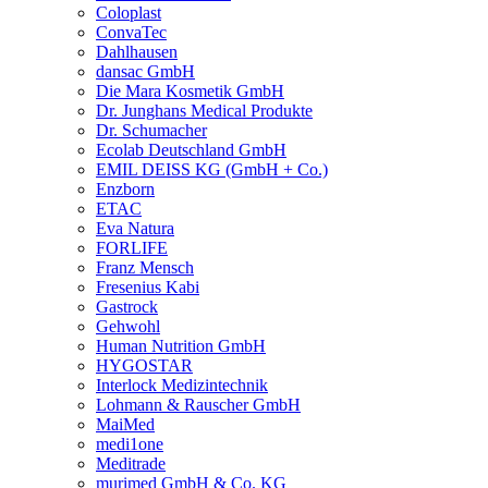
Coloplast
ConvaTec
Dahlhausen
dansac GmbH
Die Mara Kosmetik GmbH
Dr. Junghans Medical Produkte
Dr. Schumacher
Ecolab Deutschland GmbH
EMIL DEISS KG (GmbH + Co.)
Enzborn
ETAC
Eva Natura
FORLIFE
Franz Mensch
Fresenius Kabi
Gastrock
Gehwohl
Human Nutrition GmbH
HYGOSTAR
Interlock Medizintechnik
Lohmann & Rauscher GmbH
MaiMed
medi1one
Meditrade
murimed GmbH & Co. KG