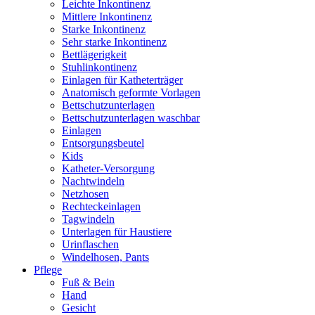
Leichte Inkontinenz
Mittlere Inkontinenz
Starke Inkontinenz
Sehr starke Inkontinenz
Bettlägerigkeit
Stuhlinkontinenz
Einlagen für Katheterträger
Anatomisch geformte Vorlagen
Bettschutzunterlagen
Bettschutzunterlagen waschbar
Einlagen
Entsorgungsbeutel
Kids
Katheter-Versorgung
Nachtwindeln
Netzhosen
Rechteckeinlagen
Tagwindeln
Unterlagen für Haustiere
Urinflaschen
Windelhosen, Pants
Pflege
Fuß & Bein
Hand
Gesicht