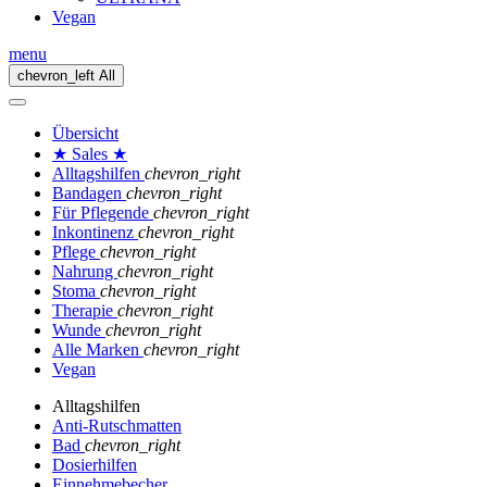
Vegan
menu
chevron_left
All
Übersicht
★ Sales ★
Alltagshilfen
chevron_right
Bandagen
chevron_right
Für Pflegende
chevron_right
Inkontinenz
chevron_right
Pflege
chevron_right
Nahrung
chevron_right
Stoma
chevron_right
Therapie
chevron_right
Wunde
chevron_right
Alle Marken
chevron_right
Vegan
Alltagshilfen
Anti-Rutschmatten
Bad
chevron_right
Dosierhilfen
Einnehmebecher