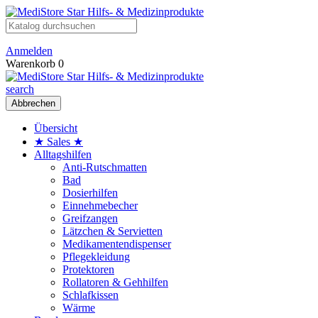
Anmelden
Warenkorb
0
search
Abbrechen
Übersicht
★ Sales ★
Alltagshilfen
Anti-Rutschmatten
Bad
Dosierhilfen
Einnehmebecher
Greifzangen
Lätzchen & Servietten
Medikamentendispenser
Pflegekleidung
Protektoren
Rollatoren & Gehhilfen
Schlafkissen
Wärme