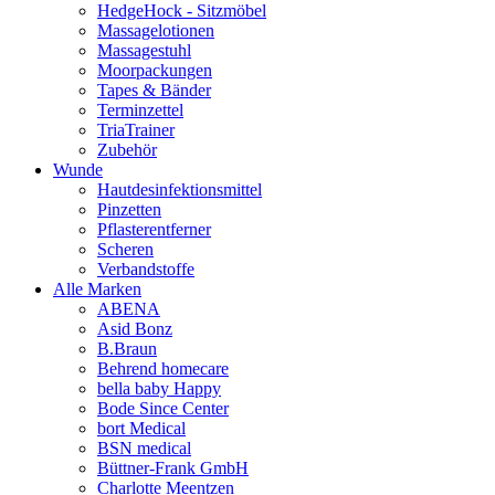
HedgeHock - Sitzmöbel
Massagelotionen
Massagestuhl
Moorpackungen
Tapes & Bänder
Terminzettel
TriaTrainer
Zubehör
Wunde
Hautdesinfektionsmittel
Pinzetten
Pflasterentferner
Scheren
Verbandstoffe
Alle Marken
ABENA
Asid Bonz
B.Braun
Behrend homecare
bella baby Happy
Bode Since Center
bort Medical
BSN medical
Büttner-Frank GmbH
Charlotte Meentzen