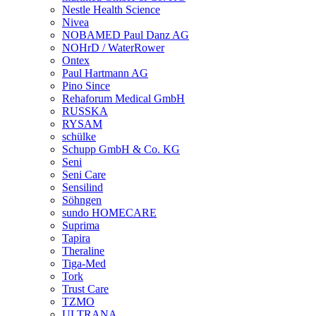
Nestle Health Science
Nivea
NOBAMED Paul Danz AG
NOHrD / WaterRower
Ontex
Paul Hartmann AG
Pino Since
Rehaforum Medical GmbH
RUSSKA
RYSAM
schülke
Schupp GmbH & Co. KG
Seni
Seni Care
Sensilind
Söhngen
sundo HOMECARE
Suprima
Tapira
Theraline
Tiga-Med
Tork
Trust Care
TZMO
ULTRANA