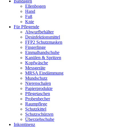
Bandagen
Ellenbogen
Hand
Fuß
Knie
Für Pflegende
Abwurfbehälter
Desinfektionsmittel
FFP2 Schutzmasken
Fingerlinge
Einmalhandschuhe
Kanülen & Spritzen
Kopfwäsche
Messgeräte
MRSA Eindämmung
Mundschutz
Nierenschalen
Papierprodukte
Pflegetaschen
Probenbecher
Raumpflege
Schutzkittel
Schutzschürzen
Überziehschuhe
Inkontinenz