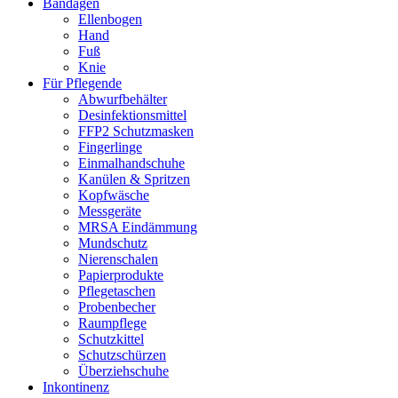
Bandagen
Ellenbogen
Hand
Fuß
Knie
Für Pflegende
Abwurfbehälter
Desinfektionsmittel
FFP2 Schutzmasken
Fingerlinge
Einmalhandschuhe
Kanülen & Spritzen
Kopfwäsche
Messgeräte
MRSA Eindämmung
Mundschutz
Nierenschalen
Papierprodukte
Pflegetaschen
Probenbecher
Raumpflege
Schutzkittel
Schutzschürzen
Überziehschuhe
Inkontinenz