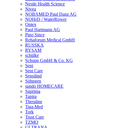
Nestle Health Science
Nivea
NOBAMED Paul Danz AG
NOHrD / WaterRower
Ontex
Paul Hartmann AG
Pino Since
Rehaforum Medical GmbH
RUSSKA
RYSAM
schülke
Schupp GmbH & Co. KG
Seni
Seni Care
Sensilind
Söhngen
sundo HOMECARE
Suprima
Tapira
Theraline
Tiga-Med
Tork
Trust Care
TZMO
ULTRANA