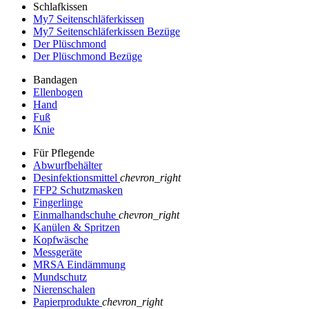
Schlafkissen
My7 Seitenschläferkissen
My7 Seitenschläferkissen Bezüge
Der Plüschmond
Der Plüschmond Bezüge
Bandagen
Ellenbogen
Hand
Fuß
Knie
Für Pflegende
Abwurfbehälter
Desinfektionsmittel
chevron_right
FFP2 Schutzmasken
Fingerlinge
Einmalhandschuhe
chevron_right
Kanülen & Spritzen
Kopfwäsche
Messgeräte
MRSA Eindämmung
Mundschutz
Nierenschalen
Papierprodukte
chevron_right