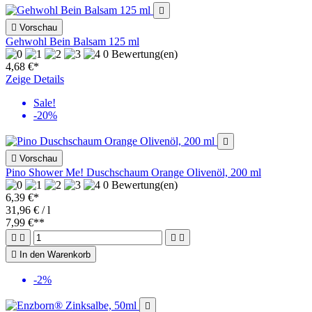


Vorschau
Gehwohl Bein Balsam 125 ml
0 Bewertung(en)
4,68 €*
Zeige Details
Sale!
-20%


Vorschau
Pino Shower Me! Duschschaum Orange Olivenöl, 200 ml
0 Bewertung(en)
6,39 €*
31,96 € / l
7,99 €
**





In den Warenkorb
-2%
