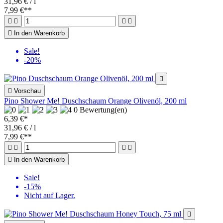
31,96 € / l
7,99 €
**





In den Warenkorb
Sale!
-20%


Vorschau
Pino Shower Me! Duschschaum Orange Olivenöl, 200 ml
0 Bewertung(en)
6,39 €*
31,96 € / l
7,99 €
**





In den Warenkorb
Sale!
-15%
Nicht auf Lager.
