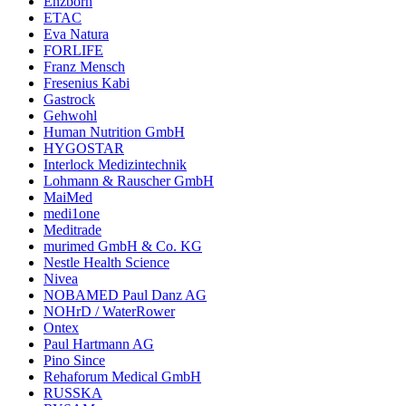
Enzborn
ETAC
Eva Natura
FORLIFE
Franz Mensch
Fresenius Kabi
Gastrock
Gehwohl
Human Nutrition GmbH
HYGOSTAR
Interlock Medizintechnik
Lohmann & Rauscher GmbH
MaiMed
medi1one
Meditrade
murimed GmbH & Co. KG
Nestle Health Science
Nivea
NOBAMED Paul Danz AG
NOHrD / WaterRower
Ontex
Paul Hartmann AG
Pino Since
Rehaforum Medical GmbH
RUSSKA