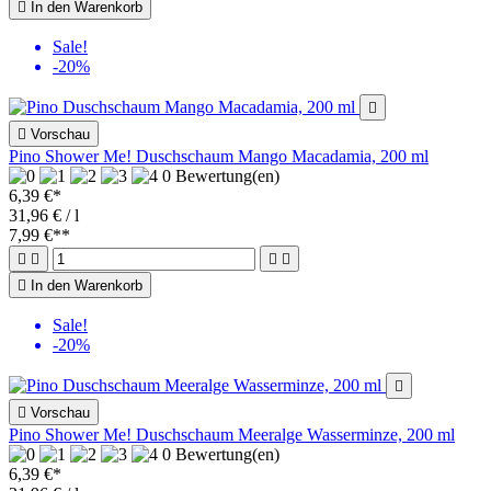

In den Warenkorb
Sale!
-20%


Vorschau
Pino Shower Me! Duschschaum Mango Macadamia, 200 ml
0 Bewertung(en)
6,39 €*
31,96 € / l
7,99 €
**





In den Warenkorb
Sale!
-20%


Vorschau
Pino Shower Me! Duschschaum Meeralge Wasserminze, 200 ml
0 Bewertung(en)
6,39 €*