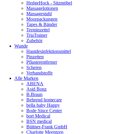
HedgeHock - Sitzmöbel
Massagelotionen
Massagestuhl
Moorpackungen
Tapes & Bänder
Terminzettel
TriaTrainer
Zubehör
Wunde
Hautdesinfektionsmittel
Pinzetten
Pflasterentferner
Scheren
Verbandstoffe
Alle Marken
ABENA
Asid Bonz
B.Braun
Behrend homecare
bella baby Happy
Bode Since Center
bort Medical
BSN medical
Büttner-Frank GmbH
Charlotte Meentzen