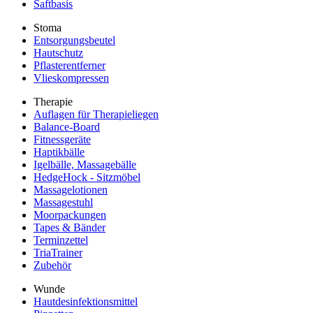
Saftbasis
Stoma
Entsorgungsbeutel
Hautschutz
Pflasterentferner
Vlieskompressen
Therapie
Auflagen für Therapieliegen
Balance-Board
Fitnessgeräte
Haptikbälle
Igelbälle, Massagebälle
HedgeHock - Sitzmöbel
Massagelotionen
Massagestuhl
Moorpackungen
Tapes & Bänder
Terminzettel
TriaTrainer
Zubehör
Wunde
Hautdesinfektionsmittel