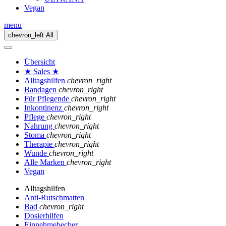
Vegan
menu
chevron_left
All
Übersicht
★ Sales ★
Alltagshilfen
chevron_right
Bandagen
chevron_right
Für Pflegende
chevron_right
Inkontinenz
chevron_right
Pflege
chevron_right
Nahrung
chevron_right
Stoma
chevron_right
Therapie
chevron_right
Wunde
chevron_right
Alle Marken
chevron_right
Vegan
Alltagshilfen
Anti-Rutschmatten
Bad
chevron_right
Dosierhilfen
Einnehmebecher