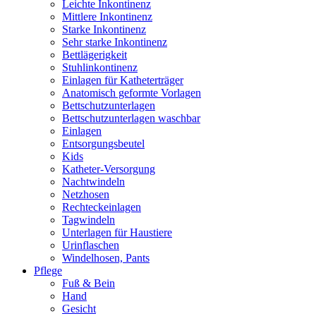
Leichte Inkontinenz
Mittlere Inkontinenz
Starke Inkontinenz
Sehr starke Inkontinenz
Bettlägerigkeit
Stuhlinkontinenz
Einlagen für Katheterträger
Anatomisch geformte Vorlagen
Bettschutzunterlagen
Bettschutzunterlagen waschbar
Einlagen
Entsorgungsbeutel
Kids
Katheter-Versorgung
Nachtwindeln
Netzhosen
Rechteckeinlagen
Tagwindeln
Unterlagen für Haustiere
Urinflaschen
Windelhosen, Pants
Pflege
Fuß & Bein
Hand
Gesicht