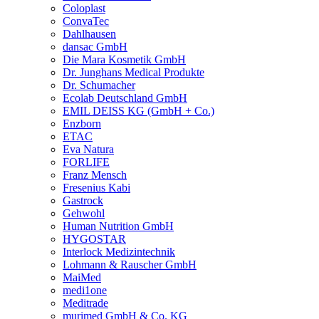
Coloplast
ConvaTec
Dahlhausen
dansac GmbH
Die Mara Kosmetik GmbH
Dr. Junghans Medical Produkte
Dr. Schumacher
Ecolab Deutschland GmbH
EMIL DEISS KG (GmbH + Co.)
Enzborn
ETAC
Eva Natura
FORLIFE
Franz Mensch
Fresenius Kabi
Gastrock
Gehwohl
Human Nutrition GmbH
HYGOSTAR
Interlock Medizintechnik
Lohmann & Rauscher GmbH
MaiMed
medi1one
Meditrade
murimed GmbH & Co. KG