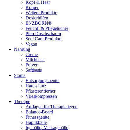
Kopf & Haar
Körper
Weitere Produkte
Dosierhilfen
ENZBORN®
Feucht- & Pflegetücher
Pino Duschschaum
Seni Care Produkte
Vegan
Nahrung
Creme
Milchbasis
Pulver
Saftbasis
Stoma
Entsorgungsbeutel
Hautschutz
Pflasterentferner
Vlieskompressen
Therapie
Auflagen für Therapieliegen
Balance-Board
Fitnessgeräte
Haptikbälle
Igelbälle, Massagebälle