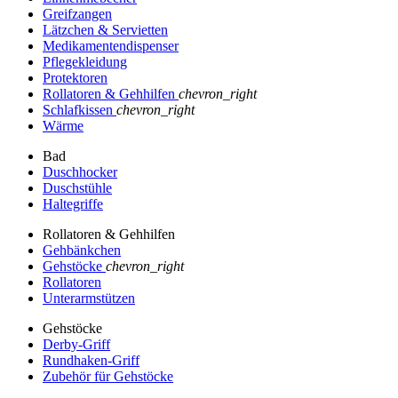
Greifzangen
Lätzchen & Servietten
Medikamentendispenser
Pflegekleidung
Protektoren
Rollatoren & Gehhilfen
chevron_right
Schlafkissen
chevron_right
Wärme
Bad
Duschhocker
Duschstühle
Haltegriffe
Rollatoren & Gehhilfen
Gehbänkchen
Gehstöcke
chevron_right
Rollatoren
Unterarmstützen
Gehstöcke
Derby-Griff
Rundhaken-Griff
Zubehör für Gehstöcke