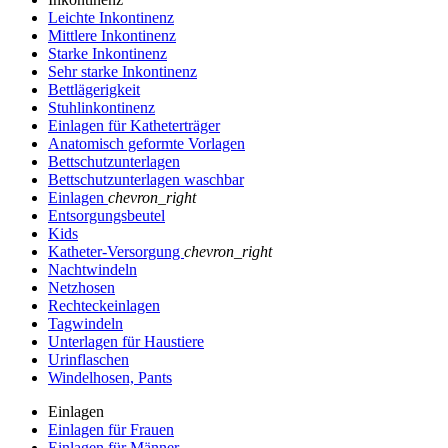
Leichte Inkontinenz
Mittlere Inkontinenz
Starke Inkontinenz
Sehr starke Inkontinenz
Bettlägerigkeit
Stuhlinkontinenz
Einlagen für Katheterträger
Anatomisch geformte Vorlagen
Bettschutzunterlagen
Bettschutzunterlagen waschbar
Einlagen
chevron_right
Entsorgungsbeutel
Kids
Katheter-Versorgung
chevron_right
Nachtwindeln
Netzhosen
Rechteckeinlagen
Tagwindeln
Unterlagen für Haustiere
Urinflaschen
Windelhosen, Pants
Einlagen
Einlagen für Frauen
Einlagen für Männer