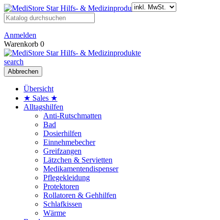
Anmelden
Warenkorb
0
search
Abbrechen
Übersicht
★ Sales ★
Alltagshilfen
Anti-Rutschmatten
Bad
Dosierhilfen
Einnehmebecher
Greifzangen
Lätzchen & Servietten
Medikamentendispenser
Pflegekleidung
Protektoren
Rollatoren & Gehhilfen
Schlafkissen
Wärme