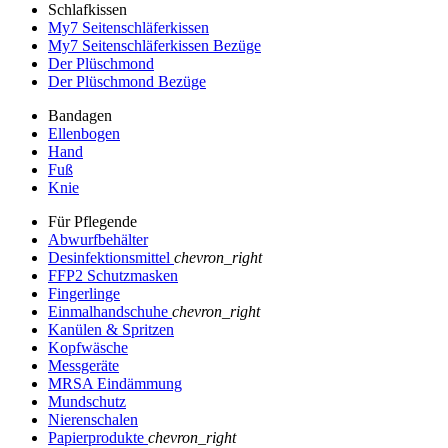
Schlafkissen
My7 Seitenschläferkissen
My7 Seitenschläferkissen Bezüge
Der Plüschmond
Der Plüschmond Bezüge
Bandagen
Ellenbogen
Hand
Fuß
Knie
Für Pflegende
Abwurfbehälter
Desinfektionsmittel
chevron_right
FFP2 Schutzmasken
Fingerlinge
Einmalhandschuhe
chevron_right
Kanülen & Spritzen
Kopfwäsche
Messgeräte
MRSA Eindämmung
Mundschutz
Nierenschalen
Papierprodukte
chevron_right