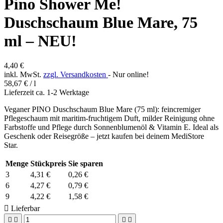
Pino Shower Me!
Duschschaum Blue Mare, 75
ml – NEU!
4,40 €
inkl. MwSt.
zzgl. Versandkosten
- Nur online!
58,67 € / l
Lieferzeit ca. 1-2 Werktage
Veganer PINO Duschschaum Blue Mare (75 ml): feincremiger
Pflegeschaum mit maritim-fruchtigem Duft, milder Reinigung ohne
Farbstoffe und Pflege durch Sonnenblumenöl & Vitamin E. Ideal als
Geschenk oder Reisegröße – jetzt kaufen bei deinem MediStore
Star.
Menge
Stückpreis
Sie sparen
3
4,31 €
0,26 €
6
4,27 €
0,79 €
9
4,22 €
1,58 €

Lieferbar



