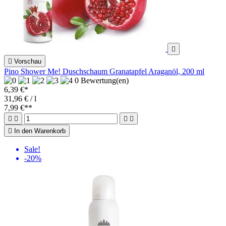


Vorschau
Pino Shower Me! Duschschaum Granatapfel Araganöl, 200 ml
0 Bewertung(en)
6,39 €*
31,96 € / l
7,99 €
**





In den Warenkorb
Sale!
-20%