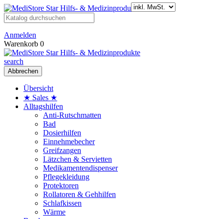
Anmelden
Warenkorb
0
search
Abbrechen
Übersicht
★ Sales ★
Alltagshilfen
Anti-Rutschmatten
Bad
Dosierhilfen
Einnehmebecher
Greifzangen
Lätzchen & Servietten
Medikamentendispenser
Pflegekleidung
Protektoren
Rollatoren & Gehhilfen
Schlafkissen
Wärme