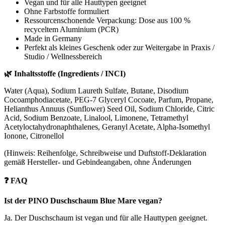
Vegan und für alle Hauttypen geeignet
Ohne Farbstoffe formuliert
Ressourcenschonende Verpackung: Dose aus 100 %
recyceltem Aluminium (PCR)
Made in Germany
Perfekt als kleines Geschenk oder zur Weitergabe in Praxis /
Studio / Wellnessbereich
🌿 Inhaltsstoffe (Ingredients / INCI)
Water (Aqua), Sodium Laureth Sulfate, Butane, Disodium
Cocoamphodiacetate, PEG-7 Glyceryl Cocoate, Parfum, Propane,
Helianthus Annuus (Sunflower) Seed Oil, Sodium Chloride, Citric
Acid, Sodium Benzoate, Linalool, Limonene, Tetramethyl
Acetyloctahydronaphthalenes, Geranyl Acetate, Alpha-Isomethyl
Ionone, Citronellol
(Hinweis: Reihenfolge, Schreibweise und Duftstoff-Deklaration
gemäß Hersteller- und Gebindeangaben, ohne Änderungen
❓ FAQ
Ist der PINO Duschschaum Blue Mare vegan?
Ja. Der Duschschaum ist vegan und für alle Hauttypen geeignet.