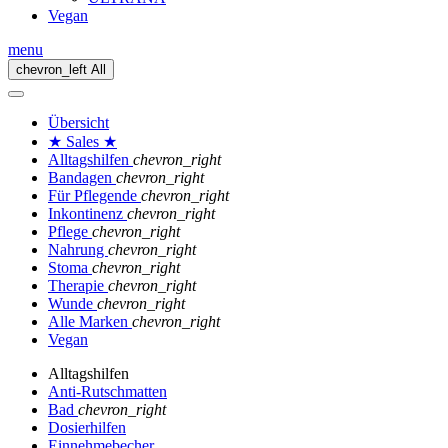
Vegan
menu
chevron_left
All
Übersicht
★ Sales ★
Alltagshilfen
chevron_right
Bandagen
chevron_right
Für Pflegende
chevron_right
Inkontinenz
chevron_right
Pflege
chevron_right
Nahrung
chevron_right
Stoma
chevron_right
Therapie
chevron_right
Wunde
chevron_right
Alle Marken
chevron_right
Vegan
Alltagshilfen
Anti-Rutschmatten
Bad
chevron_right
Dosierhilfen
Einnehmebecher