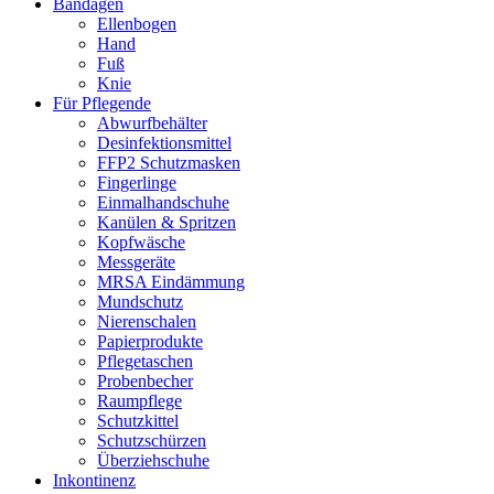
Bandagen
Ellenbogen
Hand
Fuß
Knie
Für Pflegende
Abwurfbehälter
Desinfektionsmittel
FFP2 Schutzmasken
Fingerlinge
Einmalhandschuhe
Kanülen & Spritzen
Kopfwäsche
Messgeräte
MRSA Eindämmung
Mundschutz
Nierenschalen
Papierprodukte
Pflegetaschen
Probenbecher
Raumpflege
Schutzkittel
Schutzschürzen
Überziehschuhe
Inkontinenz