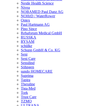
Nestle Health Science
Nivea
NOBAMED Paul Danz AG
NOHrD / WaterRower
Ontex
Paul Hartmann AG
Pino Since
Rehaforum Medical GmbH
RUSSKA
RYSAM
schülke
Schupp GmbH & Co. KG
Seni
Seni Care
Sensilind
Söhngen
sundo HOMECARE
Suprima
Tapira
Theraline
Tiga-Med
Tork
Trust Care
TZMO
ULTRANA