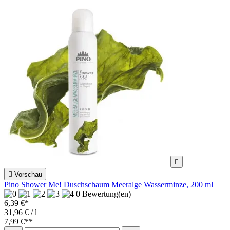


Vorschau
Pino Shower Me! Duschschaum Meeralge Wasserminze, 200 ml
0 Bewertung(en)
6,39 €*
31,96 € / l
7,99 €
**