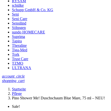
RYSAM
schülke
Schupp GmbH & Co. KG
Seni
Seni Care
Sensilind
Söhngen
sundo HOMECARE
Suprima
Tapira
Theraline
Tiga-Med
Tork
Trust Care
TZMO
ULTRANA
account_circle
shopping_cart
Startseite
Pflege
Pino Shower Me! Duschschaum Blue Mare, 75 ml – NEU!
Sale!