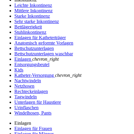
Leichte Inkontinenz
Mittlere Inkontinenz
Starke Inkontinenz
Sehr starke Inkontinenz
Bettlägerigkeit
Stuhlinkontinenz
Einlagen für Katheterträger
Anatomisch geformte Vorlagen
Bettschutzunterlagen
Bettschutzunterlagen waschbar
Einlagen
chevron_right
Entsorgungsbeutel
Kids
Katheter-Versorgung
chevron_right
Nachtwindeln
Netzhosen
Rechteckeinlagen
Tagwindeln
Unterlagen für Haustiere
Urinflaschen
Windelhosen, Pants
Einlagen
Einlagen für Frauen
Einlagen für Männer