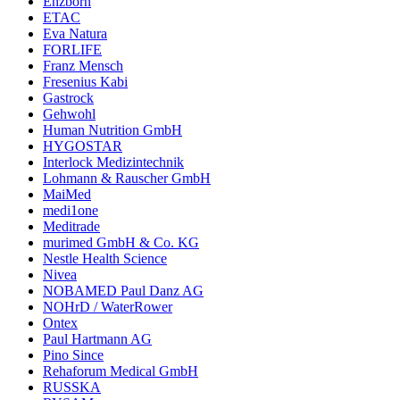
Enzborn
ETAC
Eva Natura
FORLIFE
Franz Mensch
Fresenius Kabi
Gastrock
Gehwohl
Human Nutrition GmbH
HYGOSTAR
Interlock Medizintechnik
Lohmann & Rauscher GmbH
MaiMed
medi1one
Meditrade
murimed GmbH & Co. KG
Nestle Health Science
Nivea
NOBAMED Paul Danz AG
NOHrD / WaterRower
Ontex
Paul Hartmann AG
Pino Since
Rehaforum Medical GmbH
RUSSKA