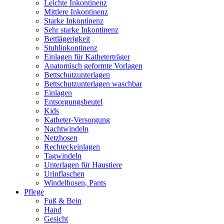
Leichte Inkontinenz
Mittlere Inkontinenz
Starke Inkontinenz
Sehr starke Inkontinenz
Bettlägerigkeit
Stuhlinkontinenz
Einlagen für Katheterträger
Anatomisch geformte Vorlagen
Bettschutzunterlagen
Bettschutzunterlagen waschbar
Einlagen
Entsorgungsbeutel
Kids
Katheter-Versorgung
Nachtwindeln
Netzhosen
Rechteckeinlagen
Tagwindeln
Unterlagen für Haustiere
Urinflaschen
Windelhosen, Pants
Pflege
Fuß & Bein
Hand
Gesicht