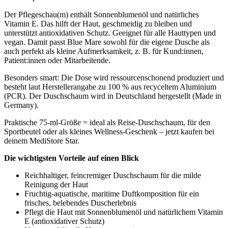
Der Pflegeschau(m) enthält Sonnenblumenöl und natürliches
Vitamin E. Das hilft der Haut, geschmeidig zu bleiben und
unterstützt antioxidativen Schutz. Geeignet für alle Hauttypen und
vegan. Damit passt Blue Mare sowohl für die eigene Dusche als
auch perfekt als kleine Aufmerksamkeit, z. B. für Kund:innen,
Patient:innen oder Mitarbeitende.
Besonders smart: Die Dose wird ressourcenschonend produziert und
besteht laut Herstellerangabe zu 100 % aus recyceltem Aluminium
(PCR). Der Duschschaum wird in Deutschland hergestellt (Made in
Germany).
Praktische 75-ml-Größe = ideal als Reise-Duschschaum, für den
Sportbeutel oder als kleines Wellness-Geschenk – jetzt kaufen bei
deinem MediStore Star.
Die wichtigsten Vorteile auf einen Blick
Reichhaltiger, feincremiger Duschschaum für die milde
Reinigung der Haut
Fruchtig-aquatische, maritime Duftkomposition für ein
frisches, belebendes Duscherlebnis
Pflegt die Haut mit Sonnenblumenöl und natürlichem Vitamin
E (antioxidativer Schutz)