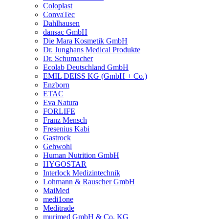
Coloplast
ConvaTec
Dahlhausen
dansac GmbH
Die Mara Kosmetik GmbH
Dr. Junghans Medical Produkte
Dr. Schumacher
Ecolab Deutschland GmbH
EMIL DEISS KG (GmbH + Co.)
Enzborn
ETAC
Eva Natura
FORLIFE
Franz Mensch
Fresenius Kabi
Gastrock
Gehwohl
Human Nutrition GmbH
HYGOSTAR
Interlock Medizintechnik
Lohmann & Rauscher GmbH
MaiMed
medi1one
Meditrade
murimed GmbH & Co. KG