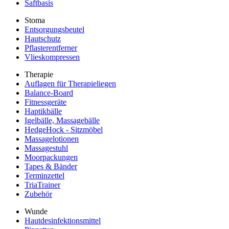
Saftbasis
Stoma
Entsorgungsbeutel
Hautschutz
Pflasterentferner
Vlieskompressen
Therapie
Auflagen für Therapieliegen
Balance-Board
Fitnessgeräte
Haptikbälle
Igelbälle, Massagebälle
HedgeHock - Sitzmöbel
Massagelotionen
Massagestuhl
Moorpackungen
Tapes & Bänder
Terminzettel
TriaTrainer
Zubehör
Wunde
Hautdesinfektionsmittel