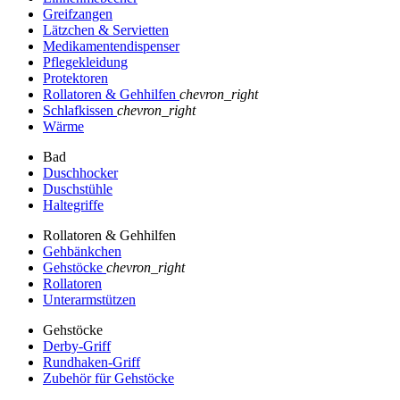
Greifzangen
Lätzchen & Servietten
Medikamentendispenser
Pflegekleidung
Protektoren
Rollatoren & Gehhilfen
chevron_right
Schlafkissen
chevron_right
Wärme
Bad
Duschhocker
Duschstühle
Haltegriffe
Rollatoren & Gehhilfen
Gehbänkchen
Gehstöcke
chevron_right
Rollatoren
Unterarmstützen
Gehstöcke
Derby-Griff
Rundhaken-Griff
Zubehör für Gehstöcke