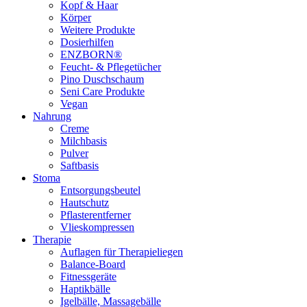
Kopf & Haar
Körper
Weitere Produkte
Dosierhilfen
ENZBORN®
Feucht- & Pflegetücher
Pino Duschschaum
Seni Care Produkte
Vegan
Nahrung
Creme
Milchbasis
Pulver
Saftbasis
Stoma
Entsorgungsbeutel
Hautschutz
Pflasterentferner
Vlieskompressen
Therapie
Auflagen für Therapieliegen
Balance-Board
Fitnessgeräte
Haptikbälle
Igelbälle, Massagebälle