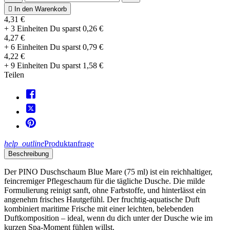

In den Warenkorb
4,31 €
+ 3 Einheiten
Du sparst
0,26 €
4,27 €
+ 6 Einheiten
Du sparst
0,79 €
4,22 €
+ 9 Einheiten
Du sparst
1,58 €
Teilen
help_outline
Produktanfrage
Beschreibung
Der PINO Duschschaum Blue Mare (75 ml) ist ein reichhaltiger,
feincremiger Pflegeschaum für die tägliche Dusche. Die milde
Formulierung reinigt sanft, ohne Farbstoffe, und hinterlässt ein
angenehm frisches Hautgefühl. Der fruchtig-aquatische Duft
kombiniert maritime Frische mit einer leichten, belebenden
Duftkomposition – ideal, wenn du dich unter der Dusche wie im
kurzen Spa-Moment fühlen willst.