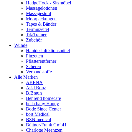
HedgeHock - Sitzmöbel
Massagelotionen
Massagestuhl
Moorpackungen
Tapes & Bänder
Terminzettel
TriaTrainer
Zubehör
Wunde
Hautdesinfektionsmittel
Pinzetten
Pflasterentferner
Scheren
Verbandstoffe
Alle Marken
ABENA
Asid Bonz
B.Braun
Behrend homecare
bella baby Happy
Bode Since Center
bort Medical
BSN medical
Büttner-Frank GmbH
Charlotte Meentzen