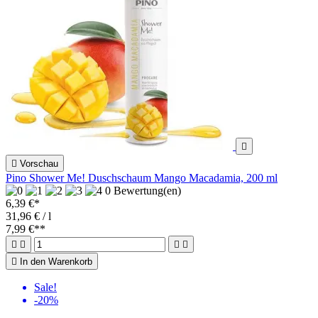


Vorschau
Pino Shower Me! Duschschaum Mango Macadamia, 200 ml
0 Bewertung(en)
6,39 €*
31,96 € / l
7,99 €
**





In den Warenkorb
Sale!
-20%